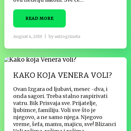
READ MORE
August 4, 2019
|
by
astrogrineta
KAKO KOJA VENERA VOLI?
Ovan Izgara od ljubavi, mesec -dva, i
onda sagori. Treba stalno raspirivati
vatru. Bik Prisvaja sve. Prijatelje,
ljubimce, familiju. Voli sve što je
njegovo, a ne samo njega. Njegovo
vreme, šefa, mamu, majicu, sve! Blizanci