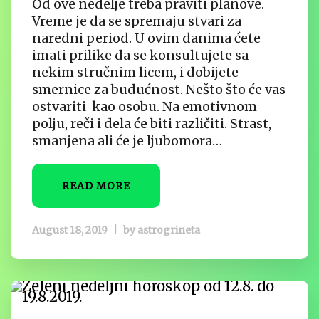
Od ove nedelje treba praviti planove.
Vreme je da se spremaju stvari za
naredni period. U ovim danima ćete
imati prilike da se konsultujete sa
nekim stručnim licem, i dobijete
smernice za budućnost. Nešto što će vas
ostvariti kao osobu. Na emotivnom
polju, reči i dela će biti različiti. Strast,
smanjena ali će je ljubomora…
READ MORE
August 18, 2019
|
by
astrogrineta