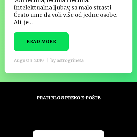
Voli rečima, rečima i rečima.
Intelektualna ljubav, sa malo strasti.
Često ume da voli više od jedne osobe.
Ali, je…
READ MORE
August 3, 2019
|
by
astrogrineta
PRATI BLOG PREKO E-POŠTE
Unesite svoju adresu e-pošte da biste
pratili ovaj blog i primali obaveštenja o
novim člancima preko e-pošte: