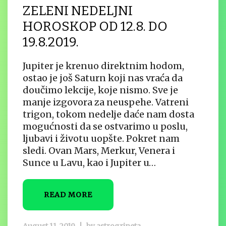
ZELENI NEDELJNI
HOROSKOP OD 12.8. DO
19.8.2019.
Jupiter je krenuo direktnim hodom,
ostao je još Saturn koji nas vraća da
doučimo lekcije, koje nismo. Sve je
manje izgovora za neuspehe. Vatreni
trigon, tokom nedelje daće nam dosta
mogućnosti da se ostvarimo u poslu,
ljubavi i životu uopšte. Pokret nam
sledi. Ovan Mars, Merkur, Venera i
Sunce u Lavu, kao i Jupiter u…
READ MORE