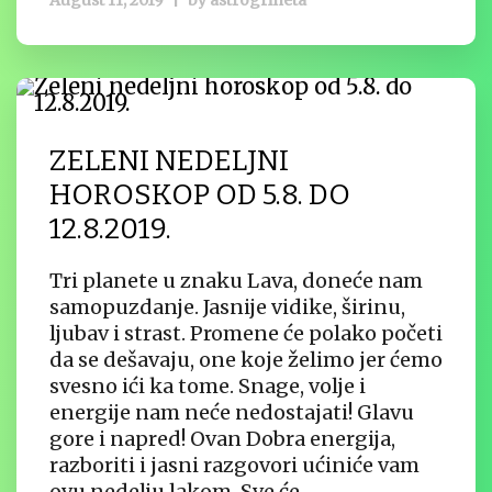
August 11, 2019
|
by
astrogrineta
ZELENI NEDELJNI
HOROSKOP OD 5.8. DO
12.8.2019.
Tri planete u znaku Lava, doneće nam
samopuzdanje. Jasnije vidike, širinu,
ljubav i strast. Promene će polako početi
da se dešavaju, one koje želimo jer ćemo
svesno ići ka tome. Snage, volje i
energije nam neće nedostajati! Glavu
gore i napred! Ovan Dobra energija,
razboriti i jasni razgovori ućiniće vam
ovu nedelju lakom. Sve će…