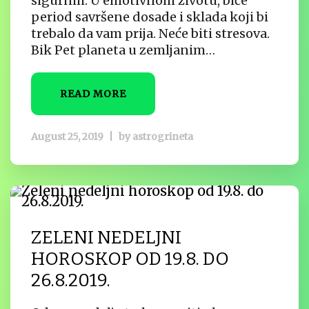
sigurnih. U emotivnom životu, biće
period savršene dosade i sklada koji bi
trebalo da vam prija. Neće biti stresova.
Bik Pet planeta u zemljanim…
READ MORE
August 25, 2019
|
by
astrogrineta
ZELENI NEDELJNI
HOROSKOP OD 19.8. DO
26.8.2019.