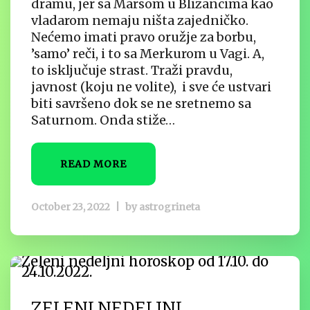
dramu, jer sa Marsom u Blizancima kao
vladarom nemaju ništa zajedničko.
Nećemo imati pravo oružje za borbu,
’samo’ reči, i to sa Merkurom u Vagi. A,
to isključuje strast. Traži pravdu,
javnost (koju ne volite), i sve će ustvari
biti savršeno dok se ne sretnemo sa
Saturnom. Onda stiže…
READ MORE
October 23, 2022
|
by
astrogrineta
ZELENI NEDELJNI