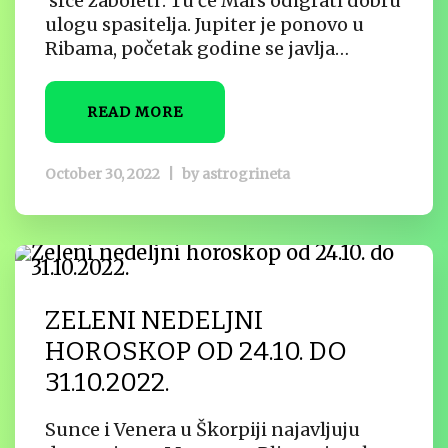
’srce zaboleti’. Tu će Mars odigrati dobru
ulogu spasitelja. Jupiter je ponovo u
Ribama, početak godine se javlja…
READ MORE
October 30, 2022
|
by
astrogrineta
ZELENI NEDELJNI
HOROSKOP OD 24.10. DO
31.10.2022.
Sunce i Venera u Škorpiji najavljuju