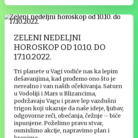
ZELENI NEDELJNI
HOROSKOP OD 10.10. DO
17.10.2022.
Tri planete u Vagi vodiće nas ka lepim
dešavanjima, kad prođemo ono što je
nerealno i van naših očekivanja. Saturn
u Vodoliji i Mars u Blizancima,
podržavaju Vagu i prave lep vazdušni
trigon koji ukazuje da naše ideje, ljubav,
odgovorne reči, obećanja, čežnje – biće
ispunjene. Poželimo pravu stvar,
osmislimo akcije, napravimo plan i
krenimo.…