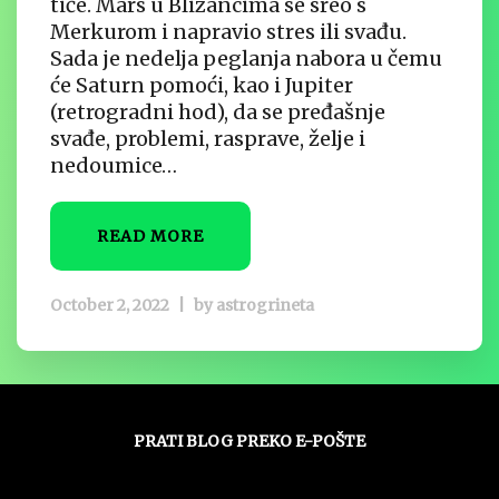
tiče. Mars u Blizancima se sreo s
Merkurom i napravio stres ili svađu.
Sada je nedelja peglanja nabora u čemu
će Saturn pomoći, kao i Jupiter
(retrogradni hod), da se pređašnje
svađe, problemi, rasprave, želje i
nedoumice…
READ MORE
October 2, 2022
|
by
astrogrineta
PRATI BLOG PREKO E-POŠTE
Unesite svoju adresu e-pošte da biste