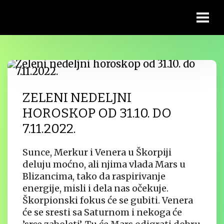
ZELENI NEDELJNI
HOROSKOP OD 31.10. DO
7.11.2022.
Sunce, Merkur i Venera u Škorpiji
deluju moćno, ali njima vlada Mars u
Blizancima, tako da raspirivanje
energije, misli i dela nas očekuje.
Škorpionski fokus će se gubiti. Venera
će se sresti sa Saturnom i nekoga će