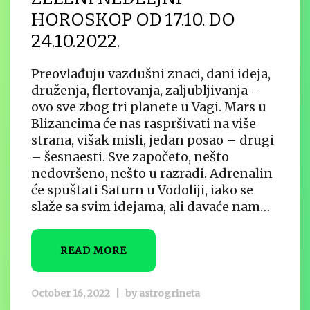
HOROSKOP OD 17.10. DO
24.10.2022.
Preovlađuju vazdušni znaci, dani ideja,
druženja, flertovanja, zaljubljivanja –
ovo sve zbog tri planete u Vagi. Mars u
Blizancima će nas raspršivati na više
strana, višak misli, jedan posao – drugi
– šesnaesti. Sve započeto, nešto
nedovršeno, nešto u razradi. Adrenalin
će spuštati Saturn u Vodoliji, iako se
slaže sa svim idejama, ali davaće nam…
READ MORE
October 16, 2022
|
by
astrogrineta