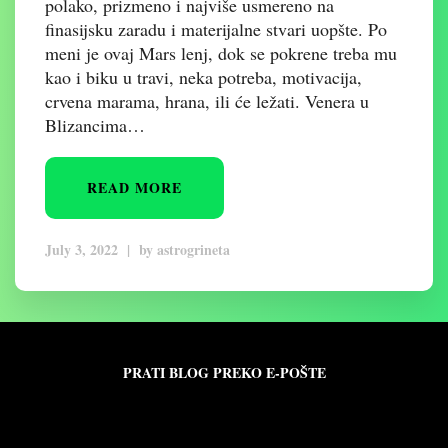
polako, prizmeno i najviše usmereno na
finasijsku zaradu i materijalne stvari uopšte. Po
meni je ovaj Mars lenj, dok se pokrene treba mu
kao i biku u travi, neka potreba, motivacija,
crvena marama, hrana, ili će ležati. Venera u
Blizancima…
READ MORE
July 3, 2022
|
by
astrogrineta
PRATI BLOG PREKO E-POŠTE
Unesite svoju adresu e-pošte da biste pratili ovaj
blog i primali obaveštenja o novim člancima