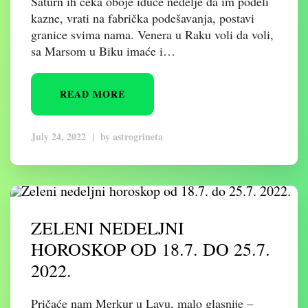
Saturn ih čeka oboje iduće nedelje da im podeli
kazne, vrati na fabrička podešavanja, postavi
granice svima nama. Venera u Raku voli da voli,
sa Marsom u Biku imaće i…
READ MORE
July 24, 2022
|
by
astrogrineta
ZELENI NEDELJNI
HOROSKOP OD 18.7. DO 25.7.
2022.
Pričaće nam Merkur u Lavu, malo glasnije –