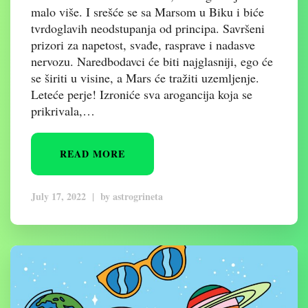
malo više. I srešće se sa Marsom u Biku i biće
tvrdoglavih neodstupanja od principa. Savršeni
prizori za napetost, svađe, rasprave i nadasve
nervozu. Naredbodavci će biti najglasniji, ego će
se širiti u visine, a Mars će tražiti uzemljenje.
Leteće perje! Izroniće sva arogancija koja se
prikrivala,…
READ MORE
July 17, 2022
|
by
astrogrineta