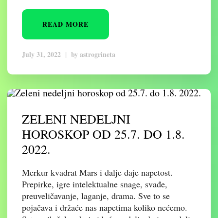
READ MORE
July 31, 2022
|
by
astrogrineta
ZELENI NEDELJNI
HOROSKOP OD 25.7. DO 1.8.
2022.
Merkur kvadrat Mars i dalje daje napetost.
Prepirke, igre intelektualne snage, svađe,
preuveličavanje, laganje, drama. Sve to se
pojačava i držaće nas napetima koliko nećemo.