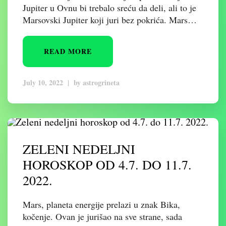
Jupiter u Ovnu bi trebalo sreću da deli, ali to je
Marsovski Jupiter koji juri bez pokrića. Mars…
READ MORE
July 10, 2022
|
by
astrogrineta
ZELENI NEDELJNI
HOROSKOP OD 4.7. DO 11.7.
2022.
Mars, planeta energije prelazi u znak Bika,
kočenje. Ovan je jurišao na sve strane, sada