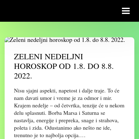
ZELENI NEDELJNI
HOROSKOP OD 1.8. DO 8.8.
2022.
Nisu sjajni aspekti, napetost i dalje traje. To će
nam davati umor i vreme je za odmor i mir.
Krajem nedelje – od četvrtka, tenzije će u nekom
delu splasnuti. Borba Marsa i Saturna se
nastavlja, energije i prepreka, snage i strahova,
poleta i zida. Odustanimo ako nešto ne ide,
trenutno je to najbolja opcija.…