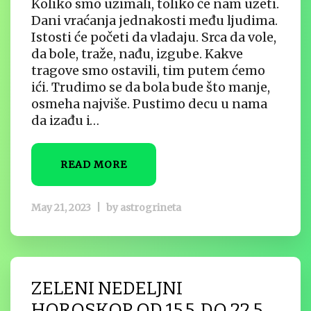
Koliko smo uzimali, toliko će nam uzeti.
Dani vraćanja jednakosti među ljudima.
Istosti će početi da vladaju. Srca da vole,
da bole, traže, nađu, izgube. Kakve
tragove smo ostavili, tim putem ćemo
ići. Trudimo se da bola bude što manje,
osmeha najviše. Pustimo decu u nama
da izađu i…
READ MORE
May 21, 2023
|
by
astrogrineta
ZELENI NEDELJNI
HOROSKOP OD 15.5. DO 22.5.