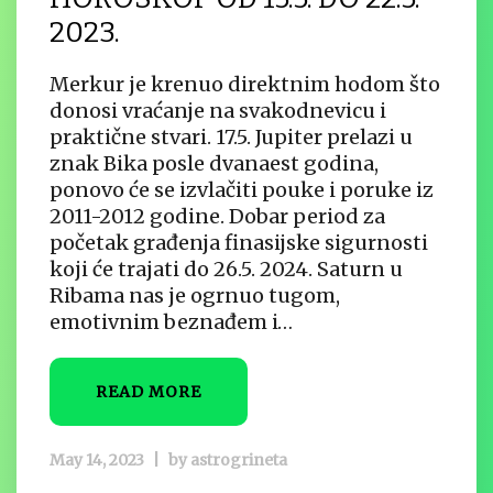
2023.
Merkur je krenuo direktnim hodom što
donosi vraćanje na svakodnevicu i
praktične stvari. 17.5. Jupiter prelazi u
znak Bika posle dvanaest godina,
ponovo će se izvlačiti pouke i poruke iz
2011-2012 godine. Dobar period za
početak građenja finasijske sigurnosti
koji će trajati do 26.5. 2024. Saturn u
Ribama nas je ogrnuo tugom,
emotivnim beznađem i…
READ MORE
May 14, 2023
|
by
astrogrineta