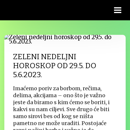
ZELENI NEDELJNI
HOROSKOP OD 29.5. DO
5.6.2023.
Imaćemo poriv za borbom, rečima,
delima, akcijama – ono što je važno
jeste da biramo s kim ćemo se boriti, i
kakvi su nam ciljevi. Sve drugo će biti
samo sirovi bes od kog se ništa
pametno ne može uraditi. Postojaće