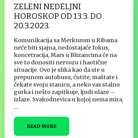
ZELENI NEDELJNI
HOROSKOP OD 13.3. DO
20.3.2023.
Komunikacija sa Merkurom u Ribama
neće biti sjajna, nedostajaće fokus,
koncetracija, Mars u Blizancima će na
sve to donositi nervozu i haotične
situacije. Ovo je slika kao da ste u
prepunom autobusu, ćutite, maštate i
čekate svoju stanicu, a neko vas stalno
gurka i nešto zapitkuje, ljudi ulaze –
izlaze. Svakodnevica u kojoj nema mira,
…
READ MORE