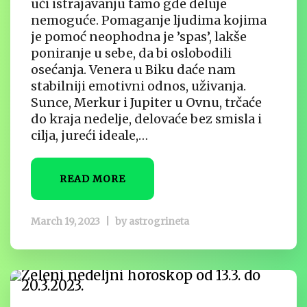
uči istrajavanju tamo gde deluje
nemoguće. Pomaganje ljudima kojima
je pomoć neophodna je ’spas’, lakše
poniranje u sebe, da bi oslobodili
osećanja. Venera u Biku daće nam
stabilniji emotivni odnos, uživanja.
Sunce, Merkur i Jupiter u Ovnu, trčaće
do kraja nedelje, delovaće bez smisla i
cilja, jureći ideale,…
READ MORE
March 19, 2023
|
by
astrogrineta