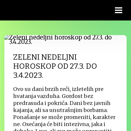
ZELENI NEDELJNI
HOROSKOP OD 27.3. DO
3.4.2023.
Ovo su dani brzih reči, izletelih pre
hvatanja vazduha. Gordost bez
predrasuda i pokrića. Dani bez javnih
kajanja, ali sa unutrašnjim borbama.
Ponašanje se može promeniti, karakter
ne. Osećanja će biti intezivna, jaka i