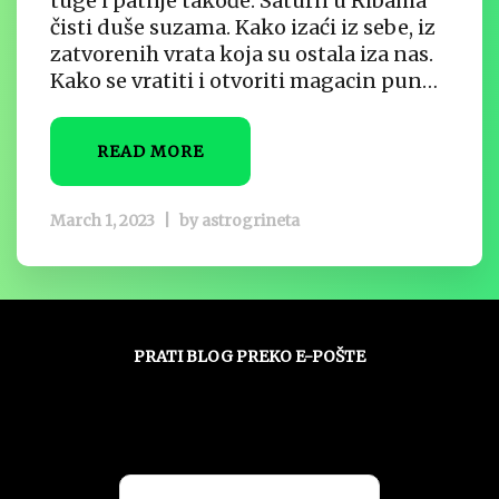
tuge i patnje takođe. Saturn u Ribama
čisti duše suzama. Kako izaći iz sebe, iz
zatvorenih vrata koja su ostala iza nas.
Kako se vratiti i otvoriti magacin pun…
READ MORE
March 1, 2023
|
by
astrogrineta
PRATI BLOG PREKO E-POŠTE
Unesite svoju adresu e-pošte da biste
pratili ovaj blog i primali obaveštenja o
novim člancima preko e-pošte: