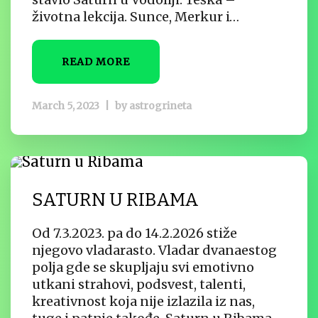
životna lekcija. Sunce, Merkur i…
READ MORE
March 5, 2023
|
by
astrogrineta
SATURN U RIBAMA
Od 7.3.2023. pa do 14.2.2026 stiže
njegovo vladarasto. Vladar dvanaestog
polja gde se skupljaju svi emotivno
utkani strahovi, podsvest, talenti,
kreativnost koja nije izlazila iz nas,