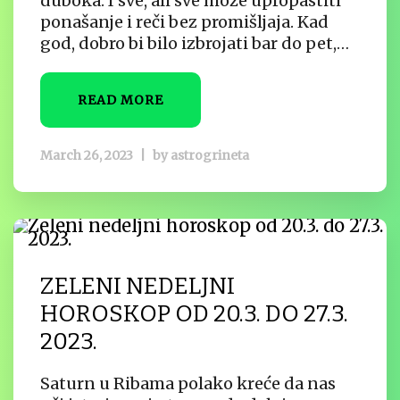
duboka. I sve, ali sve može upropastiti
ponašanje i reči bez promišljaja. Kad
god, dobro bi bilo izbrojati bar do pet,…
READ MORE
March 26, 2023
|
by
astrogrineta
ZELENI NEDELJNI
HOROSKOP OD 20.3. DO 27.3.
2023.
Saturn u Ribama polako kreće da nas