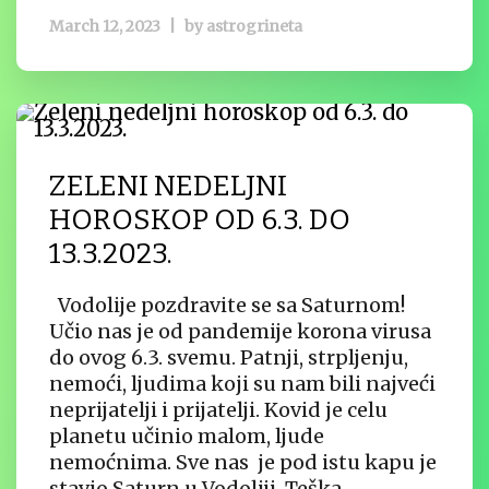
March 12, 2023
|
by
astrogrineta
ZELENI NEDELJNI
HOROSKOP OD 6.3. DO
13.3.2023.
Vodolije pozdravite se sa Saturnom!
Učio nas je od pandemije korona virusa
do ovog 6.3. svemu. Patnji, strpljenju,
nemoći, ljudima koji su nam bili najveći
neprijatelji i prijatelji. Kovid je celu
planetu učinio malom, ljude
nemoćnima. Sve nas je pod istu kapu je
stavio Saturn u Vodoliji. Teška –