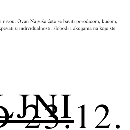
om nivou. Ovan Najviše ćete se baviti porodicom, kućom,
vati u individualnosti, slobodi i akcijama na koje ste
LJNI
23.12.