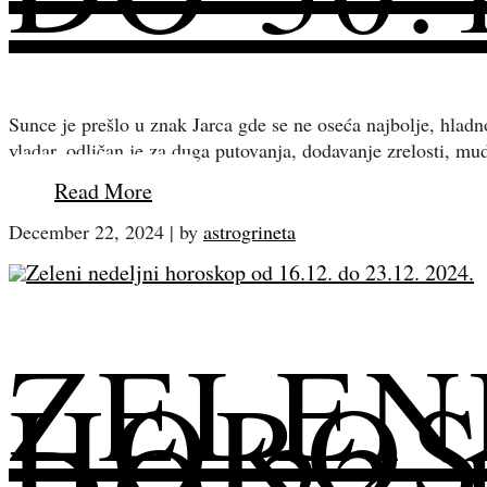
Sunce je prešlo u znak Jarca gde se ne oseća najbolje, hladn
vladar, odličan je za duga putovanja, dodavanje zrelosti, mu
Read More
December 22, 2024
|
by
astrogrineta
ZELEN
HOROSK