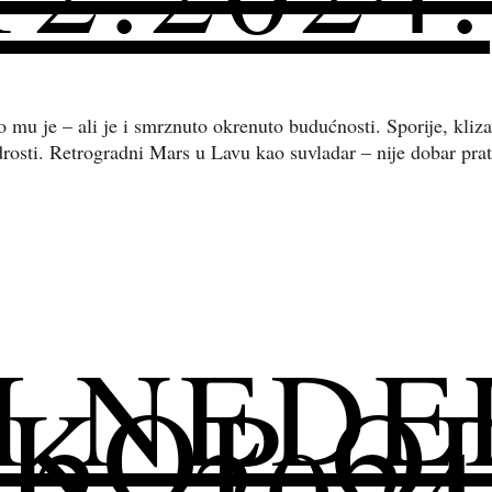
o mu je – ali je i smrznuto okrenuto budućnosti. Sporije, kli
drosti. Retrogradni Mars u Lavu kao suvladar – nije dobar prat
I NEDE
OP OD 