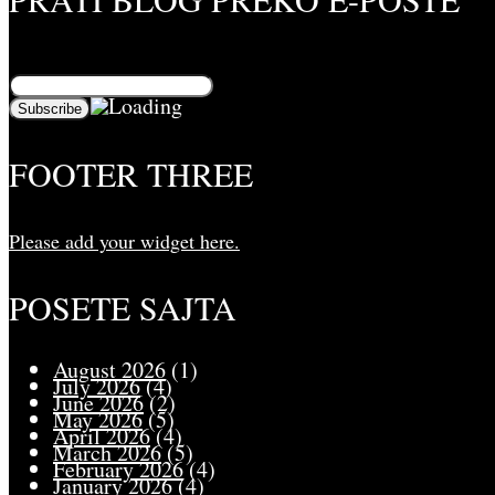
Unesite svoju adresu e-pošte da biste pratili ovaj blo
FOOTER THREE
Please add your widget here.
POSETE SAJTA
August 2026
(1)
July 2026
(4)
June 2026
(2)
May 2026
(5)
April 2026
(4)
March 2026
(5)
February 2026
(4)
January 2026
(4)