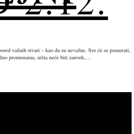
2.12.
pored važnih stvari – kao da su nevažne. Sve će se pomerati,
dložno promenama, ništa neće biti zauvek,…