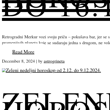
DO 16.
Retrogradni Merkur vozi svoju priču – pokušava bar, jer se 
promenjivih planeta koje se sudaraju jedna s drugom, ne vo
Read More
December 8, 2024
|
by
astrogrineta
ZELEN