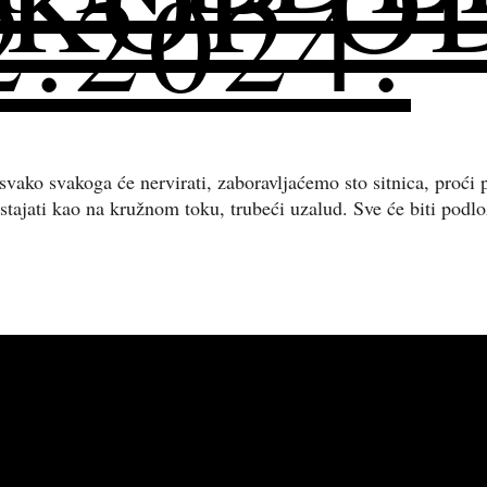
KOP OD 
2.2024.
svako svakoga će nervirati, zaboravljaćemo sto sitnica, proći 
 stajati kao na kružnom toku, trubeći uzalud. Sve će biti po