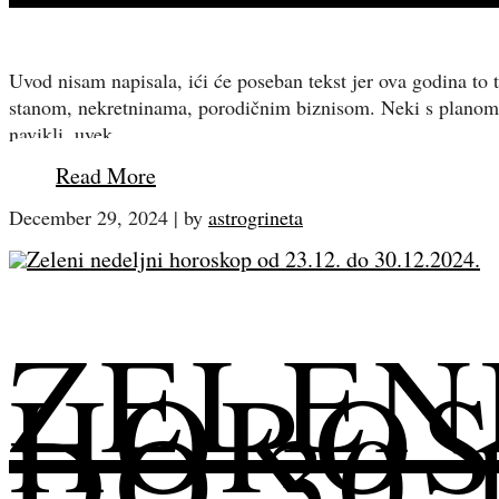
Uvod nisam napisala, ići će poseban tekst jer ova godina t
stanom, nekretninama, porodičnim biznisom. Neki s planom, 
navikli, uvek…
Read More
December 29, 2024
|
by
astrogrineta
ZELEN
HOROSK
DO 30.