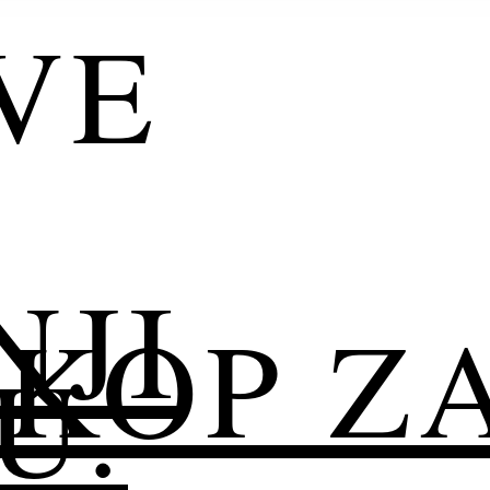
VE
NJI
KOP ZA
U.