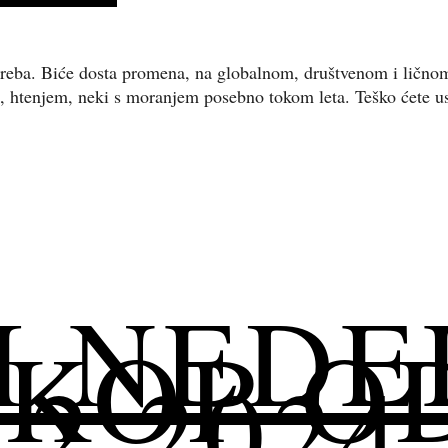
o treba. Biće dosta promena, na globalnom, društvenom i ličn
htenjem, neki s moranjem posebno tokom leta. Teško ćete uspe
I NEDE
OP OD 
12.2024.