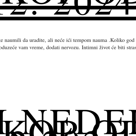
2. 2024
te naumili da uradite, ali neće ići tempom nauma .Koliko god
, oduzeće vam vreme, dodati nervozu. Intimni život će biti str
I NEDE
KOP OD 