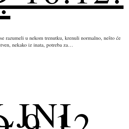
.
 se razumeli u nekom trenutku, krenuli normalno, nešto će
astven, nekako iz inata, potreba za…
LJNI
9.12.