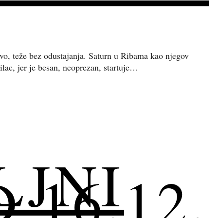
zavo, teže bez odustajanja. Saturn u Ribama kao njegov
ilac, jer je besan, neoprezan, startuje…
LJNI
16.12.