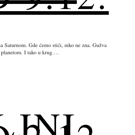
t sa Saturnom. Gde ćemo stići, niko ne zna. Gužva
m planetom. I tako u krug.…
LJNI