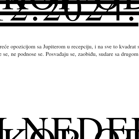
12.2024.
sreće opozicijom sa Jupiterom u recepciju, i na sve to kvadra
le se, ne podnose se. Posvađaju se, zaobiđu, sudare sa drugo
I NEDE