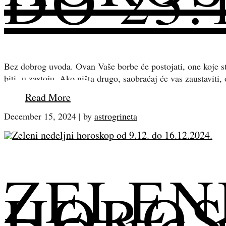
DO 23.1
Bez dobrog uvoda. Ovan Vaše borbe će postojati, one koje s
biti u zastoju. Ako ništa drugo, saobraćaj će vas zaustaviti
Read More
December 15, 2024
|
by
astrogrineta
ZELEN
HOROS