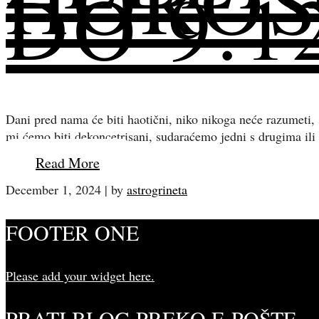
HOROS
DO 9.1
Dani pred nama će biti haotični, niko nikoga neće razumeti, 
mi ćemo biti dekoncetrisani, sudaraćemo jedni s drugima ili
Read More
December 1, 2024
|
by
astrogrineta
FOOTER ONE
Please add your widget here.
PRATI BLOG PREKO E-POŠTE