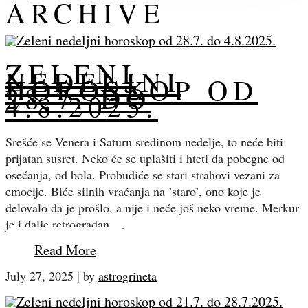
ARCHIVE
ZELENI
NEDELJNI
HOROSKOP OD
28.7. DO
4.8.2025.
Srešće se Venera i Saturn sredinom nedelje, to neće biti
prijatan susret. Neko će se uplašiti i hteti da pobegne od
osećanja, od bola. Probudiće se stari strahovi vezani za
emocije. Biće silnih vraćanja na ’staro’, ono koje je
delovalo da je prošlo, a nije i neće još neko vreme. Merkur
je i dalje retrogradan,…
Read More
July 27, 2025
|
by
astrogrineta