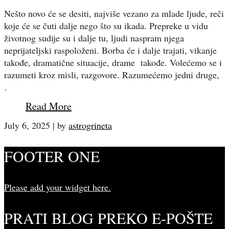
Nešto novo će se desiti, najviše vezano za mlade ljude, reči
koje će se čuti dalje nego što su ikada. Prepreke u vidu
životnog sudije su i dalje tu, ljudi naspram njega
neprijateljski raspoloženi. Borba će i dalje trajati, vikanje
takođe, dramatične situacije, drame takođe. Volećemo se i
razumeti kroz misli, razgovore. Razumećemo jedni druge,
…
Read More
July 6, 2025
|
by
astrogrineta
FOOTER ONE
Please add your widget here.
PRATI BLOG PREKO E-POŠTE