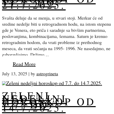
14.7. DO
21.7.2025.
Svašta deluje da se menja, u stvari stoji. Merkur će od
sredine nedelje biti u retrogradnom hodu, na istom stepenu
gde je Venera, eto priča i saradnje sa bivšim partnerima,
poslovanjima, kombinacijama, šemama. Saturn je krenuo
retrogradnim hodom, da vrati probleme iz prethodnog
meseca, da vrati sećanja na 1995- 1996. Ne nasedajmo, ne
zaboravljajmo. Držimo…
Read More
July 13, 2025
|
by
astrogrineta
ZELENI
NEDELJNI
HOROSKOP OD
7.7. DO
14.7.2025.