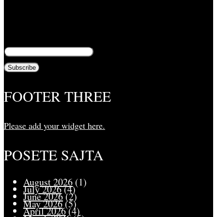
Unesite svoju adresu e-pošte da biste pratili ovaj
blog i primali obaveštenja o novim člancima preko
e-pošte:
FOOTER THREE
Please add your widget here.
POSETE SAJTA
August 2026
(1)
July 2026
(4)
June 2026
(2)
May 2026
(5)
April 2026
(4)