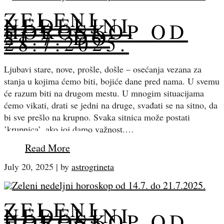
ZELENI
NEDELJNI
HOROSKOP OD
21.7. DO
28.7.2025.
Ljubavi stare, nove, prošle, došle – osećanja vezana za
stanja u kojima ćemo biti, bojiće dane pred nama. U svemu
će razum biti na drugom mestu. U mnogim situacijama
ćemo vikati, drati se jedni na druge, svađati se na sitno, da
bi sve prešlo na krupno. Svaka sitnica može postati
’krupnica’, ako joj damo važnost.…
Read More
July 20, 2025
|
by
astrogrineta
ZELENI
NEDELJNI
HOROSKOP OD