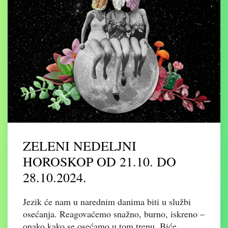
ZELENI NEDELJNI
HOROSKOP OD 21.10. DO
28.10.2024.
Jezik će nam u narednim danima biti u službi
osećanja. Reagovaćemo snažno, burno, iskreno –
onako kako se osećamo u tom trenu. Biće