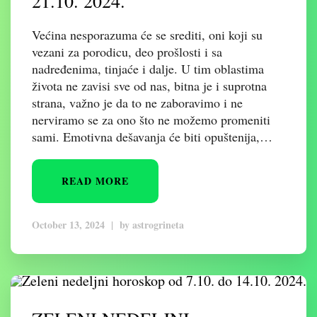
21.10. 2024.
Većina nesporazuma će se srediti, oni koji su
vezani za porodicu, deo prošlosti i sa
nadređenima, tinjaće i dalje. U tim oblastima
života ne zavisi sve od nas, bitna je i suprotna
strana, važno je da to ne zaboravimo i ne
nerviramo se za ono što ne možemo promeniti
sami. Emotivna dešavanja će biti opuštenija,…
READ MORE
October 13, 2024
|
by
astrogrineta