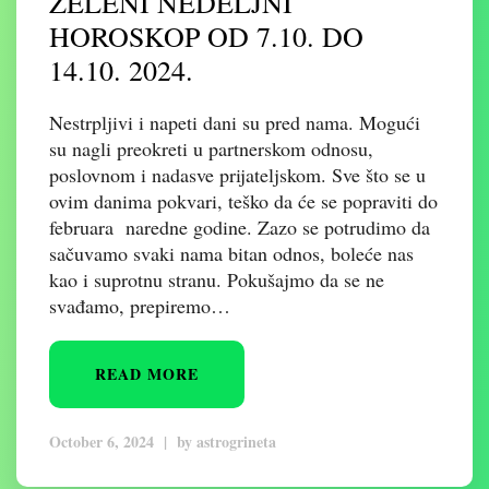
ZELENI NEDELJNI
HOROSKOP OD 7.10. DO
14.10. 2024.
Nestrpljivi i napeti dani su pred nama. Mogući
su nagli preokreti u partnerskom odnosu,
poslovnom i nadasve prijateljskom. Sve što se u
ovim danima pokvari, teško da će se popraviti do
februara naredne godine. Zazo se potrudimo da
sačuvamo svaki nama bitan odnos, boleće nas
kao i suprotnu stranu. Pokušajmo da se ne
svađamo, prepiremo…
READ MORE
October 6, 2024
|
by
astrogrineta