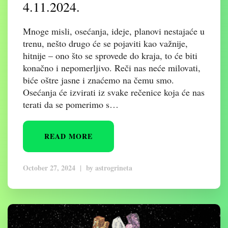
4.11.2024.
Mnoge misli, osećanja, ideje, planovi nestajaće u
trenu, nešto drugo će se pojaviti kao važnije,
hitnije – ono što se sprovede do kraja, to će biti
konačno i nepomerljivo. Reči nas neće milovati,
biće oštre jasne i znaćemo na čemu smo.
Osećanja će izvirati iz svake rečenice koja će nas
terati da se pomerimo s…
READ MORE
October 27, 2024
|
by
astrogrineta