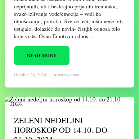
neprijatnih, ali i beskrajno prijatnih trenutaka,
svako izlivanje vode/emocija – vodi ka
otpušavanju, protoku. Sve će teći, ništa neće biti
ustajalo, dolaziće do novih- čistijih odnosa bilo
koje vrste. Ovan Emotivni odnos…
READ MORE
October 20, 2024
|
by
astrogrineta
ZELENI NEDELJNI
HOROSKOP OD 14.10. DO