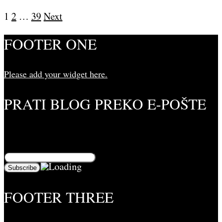
Posts navigation
1
2
…
39
Next
FOOTER ONE
Please add your widget here.
PRATI BLOG PREKO E-POŠTE
Unesite svoju adresu e-pošte da biste pratili ovaj
blog i primali obaveštenja o novim člancima preko e-
pošte:
FOOTER THREE