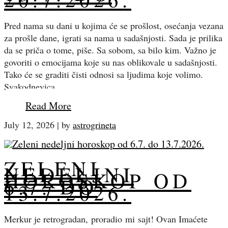
Pred nama su dani u kojima će se prošlost, osećanja vezana
za prošle dane, igrati sa nama u sadašnjosti. Sada je prilika
da se priča o tome, piše. Sa sobom, sa bilo kim. Važno je
govoriti o emocijama koje su nas oblikovale u sadašnjosti.
Tako će se graditi čisti odnosi sa ljudima koje volimo.
Svakodnevica…
Read More
July 12, 2026
|
by
astrogrineta
ZELENI
NEDELJNI
HOROSKOP OD
6.7. DO
13.7.2026.
Merkur je retrogradan, proradio mi sajt! Ovan Imaćete