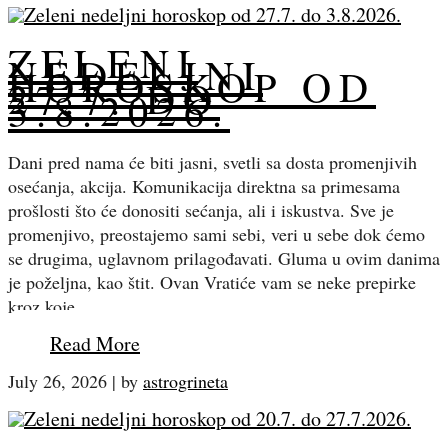
ZELENI
NEDELJNI
HOROSKOP OD
27.7. DO
3.8.2026.
Dani pred nama će biti jasni, svetli sa dosta promenjivih
osećanja, akcija. Komunikacija direktna sa primesama
prošlosti što će donositi sećanja, ali i iskustva. Sve je
promenjivo, preostajemo sami sebi, veri u sebe dok ćemo
se drugima, uglavnom prilagođavati. Gluma u ovim danima
je poželjna, kao štit. Ovan Vratiće vam se neke prepirke
kroz koje…
Read More
July 26, 2026
|
by
astrogrineta