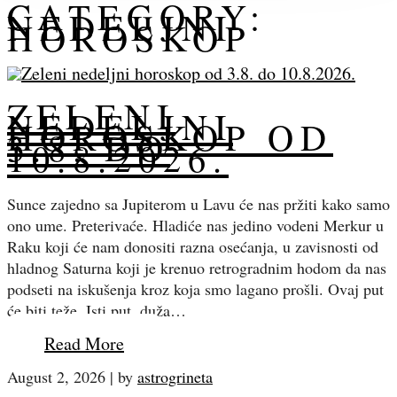
CATEGORY:
NEDELJNI
HOROSKOP
ZELENI
NEDELJNI
HOROSKOP OD
3.8. DO
10.8.2026.
Sunce zajedno sa Jupiterom u Lavu će nas pržiti kako samo
ono ume. Preterivaće. Hladiće nas jedino vodeni Merkur u
Raku koji će nam donositi razna osećanja, u zavisnosti od
hladnog Saturna koji je krenuo retrogradnim hodom da nas
podseti na iskušenja kroz koja smo lagano prošli. Ovaj put
će biti teže. Isti put, duža…
Read More
August 2, 2026
|
by
astrogrineta