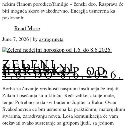
nekim članom porodice/familije – ženski deo. Rasprava će
biti moguća skoro svakodnevno. Energija usmerena ka
poslovanju…
Read More
June 7, 2026
|
by
astrogrineta
ZELENI
NEDELJNI
HOROSKOP OD
1.6. DO 8.6.2026.
Borba za čuvanje vrednosti naspram institucija će trajati.
Zakon i osećanja su u klinču. Reči velike, akcije male,
lenje. Potrebno je da svi budemo Jupiter u Raku. Ovan
Svakodnevica će biti usmerena ka praktičnim, materijalnim
stvarima, zarađivanju novca. Loša komunikacija će vam
otežavati svako susretanje sa grupom ljudi, sa jednom