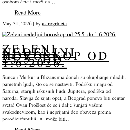
osobom ćete i moći da…
Read More
May 31, 2026
|
by
astrogrineta
ZELENI
NEDELJNI
HOROSKOP OD
25.5. DO
1.6.2026.
Sunce i Merkur u Blizancima doneli su okupljanje mladih,
pametnih ljudi, što će se nastaviti. Podršku imaju od
Saturna, starijih iskusnih ljudi. Jupitera, podrška od
naroda. Slavija će sijati opet, a Beograd ponovo biti centar
sveta! Ovan Prošlost će se i dalje šunjati vašom
svakodnevicom, kao i neprijatni deo obaveza prema
porodici/familiji. A, može biti…
Read More