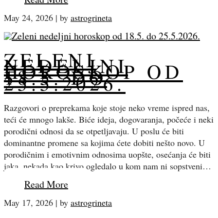
May 24, 2026
|
by
astrogrineta
ZELENI
NEDELJNI
HOROSKOP OD
18.5. DO
25.5.2026.
Razgovori o preprekama koje stoje neko vreme ispred nas,
teći će mnogo lakše. Biće ideja, dogovaranja, počeće i neki
porodični odnosi da se otpetljavaju. U poslu će biti
dominantne promene sa kojima ćete dobiti nešto novo. U
porodičnim i emotivnim odnosima uopšte, osećanja će biti
jaka, nekada kao krivo ogledalo u kom nam ni sopstveni…
Read More
May 17, 2026
|
by
astrogrineta