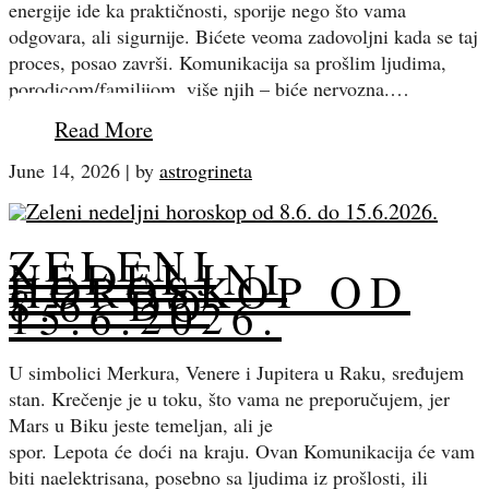
energije ide ka praktičnosti, sporije nego što vama
odgovara, ali sigurnije. Bićete veoma zadovoljni kada se taj
proces, posao završi. Komunikacija sa prošlim ljudima,
porodicom/familijom, više njih – biće nervozna.…
Read More
June 14, 2026
|
by
astrogrineta
ZELENI
NEDELJNI
HOROSKOP OD
8.6. DO
15.6.2026.
U simbolici Merkura, Venere i Jupitera u Raku, sređujem
stan. Krečenje je u toku, što vama ne preporučujem, jer
Mars u Biku jeste temeljan, ali je
spor. Lepota će doći na kraju. Ovan Komunikacija će vam
biti naelektrisana, posebno sa ljudima iz prošlosti, ili