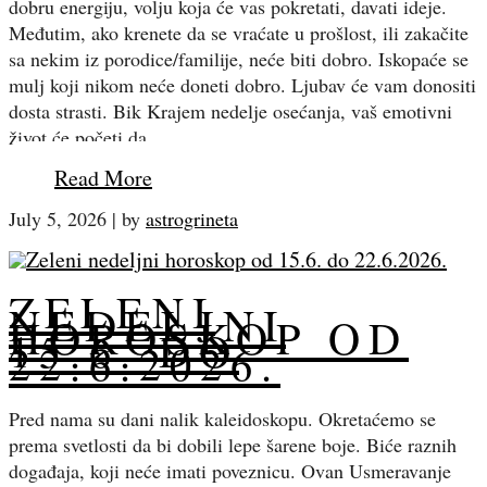
dobru energiju, volju koja će vas pokretati, davati ideje.
Međutim, ako krenete da se vraćate u prošlost, ili zakačite
sa nekim iz porodice/familije, neće biti dobro. Iskopaće se
mulj koji nikom neće doneti dobro. Ljubav će vam donositi
dosta strasti. Bik Krajem nedelje osećanja, vaš emotivni
život će početi da…
Read More
July 5, 2026
|
by
astrogrineta
ZELENI
NEDELJNI
HOROSKOP OD
15.6. DO
22.6.2026.
Pred nama su dani nalik kaleidoskopu. Okretaćemo se
prema svetlosti da bi dobili lepe šarene boje. Biće raznih
događaja, koji neće imati poveznicu. Ovan Usmeravanje