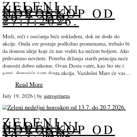
ZELENI
NEDELJNI
HOROSKOP OD
20.7. DO
27.7.2026.
Misli, reči i osećanja biće usklađeni, dok ne dođe do
akcije. Onda sve postaje podložno promenama, trebalo bi
da donesu ideje koje će nas voditi ka nečem boljem. Ako
prihvatimo novitete. Potreba držanja starih principa neće
donositi dobro nikome. Ovan Dosta vatre, kao što ste i
sami, donosiće vam dosta akcija. Vazdušni Mars će vas…
Read More
July 19, 2026
|
by
astrogrineta
ZELENI
NEDELJNI
HOROSKOP OD
13.7. DO
20.7.2026.