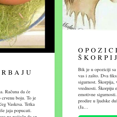
OPOZIC
ŠKORPI
Bik je u opoziciji s
ARBAJU
vas i zašto. Dva fik
sigurnost. Škorpija,
vrednosti. Škorpiju 
ja. Računa da će
emotivne sigurnosti.
o crvenu boju. To je
prodire u ljudske duš
ućeg Vaskrsa. Tetka
(Ja…
še jaja popucati.
go na najjače da se