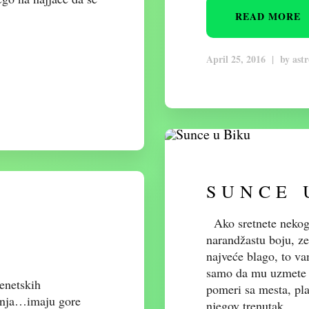
READ MORE
April 25, 2016
|
by
ast
SUNCE 
Ako sretnete nekoga
narandžastu boju, ze
najveće blago, to v
samo da mu uzmete sl
enetskih
pomeri sa mesta, pl
tanja…imaju gore
njegov trenutak…