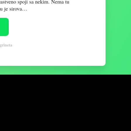
rastveno spoji sa nekim. Nema tu
tu je sirova…
grineta
vim člancima preko e-pošte: