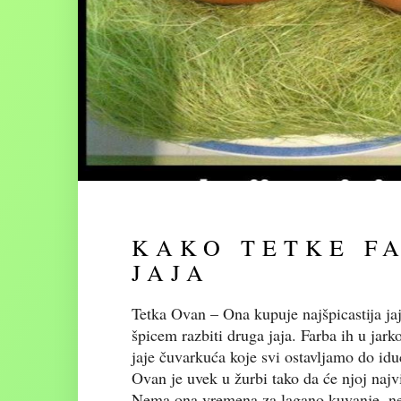
KAKO TETKE F
JAJA
Tetka Ovan – Ona kupuje najšpicastija ja
špicem razbiti druga jaja. Farba ih u jark
jaje čuvarkuća koje svi ostavljamo do id
Ovan je uvek u žurbi tako da će njoj najvi
Nema ona vremena za lagano kuvanje, ne