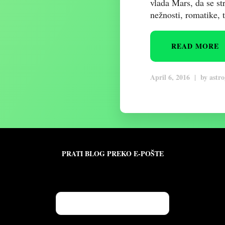
vlada Mars, da se st
nežnosti, romatike, 
READ MORE
April 6, 2016
|
by
astro
PRATI BLOG PREKO E-POŠTE
e da biste pratili ovaj blog i primali obaveštenja o no