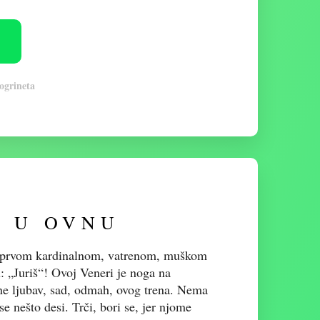
rogrineta
 U OVNU
 prvom kardinalnom, vatrenom, muškom
: „Juriš“! Ovoj Veneri je noga na
igne ljubav, sad, odmah, ovog trena. Nema
e nešto desi. Trči, bori se, jer njome