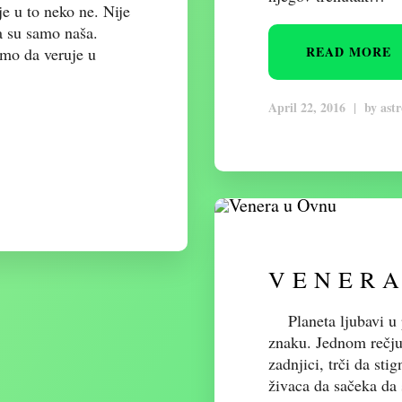
e u to neko ne. Nije
a su samo naša.
READ MORE
amo da veruje u
April 22, 2016
|
by
ast
VENERA
Planeta ljubavi u
znaku. Jednom rečju
zadnjici, trči da st
živaca da sačeka da s