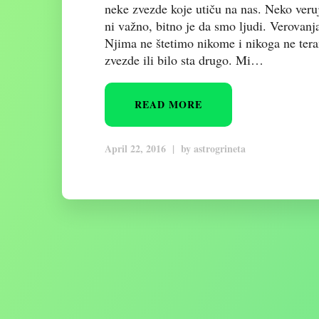
neke zvezde koje utiču na nas. Neko veruj
ni važno, bitno je da smo ljudi. Verovanj
Njima ne štetimo nikome i nikoga ne ter
zvezde ili bilo sta drugo. Mi…
READ MORE
April 22, 2016
|
by
astrogrineta