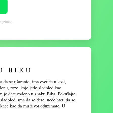
rogrineta
U BIKU
 da se ušarenio, ima cvetiće u kosi,
lenu, roze, koje jede sladoled kao
am je dete rođeno u znaku Bika. Pokušajte
adoled, ima da se dere, neće hteti da se
akaće kao da mu život oduzimate. U