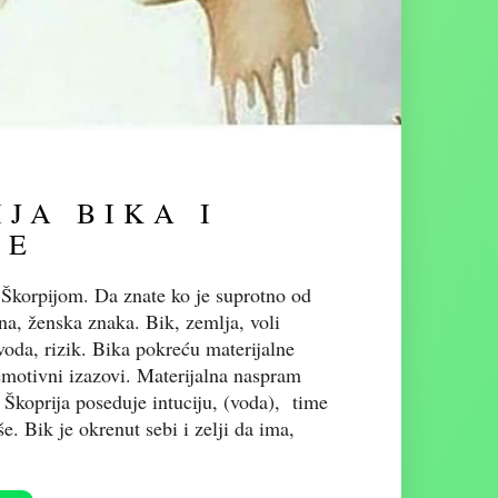
IJA BIKA I
JE
a Škorpijom. Da znate ko je suprotno od
sna, ženska znaka. Bik, zemlja, voli
 voda, rizik. Bika pokreću materijalne
emotivni izazovi. Materijalna naspram
 Škoprija poseduje intuciju, (voda), time
e. Bik je okrenut sebi i zelji da ima,