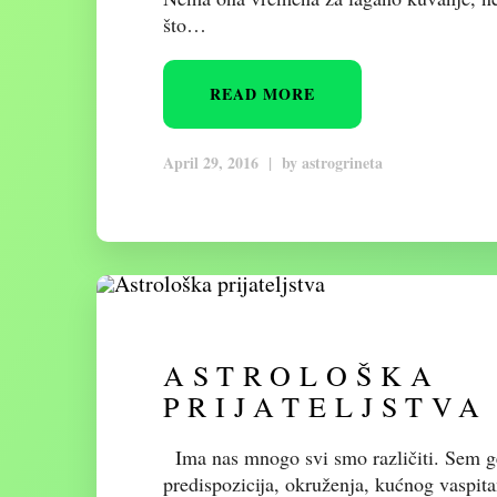
što…
READ MORE
April 29, 2016
|
by
astrogrineta
ASTROLOŠKA
PRIJATELJSTVA
Ima nas mnogo svi smo različiti. Sem g
predispozicija, okruženja, kućnog vaspi