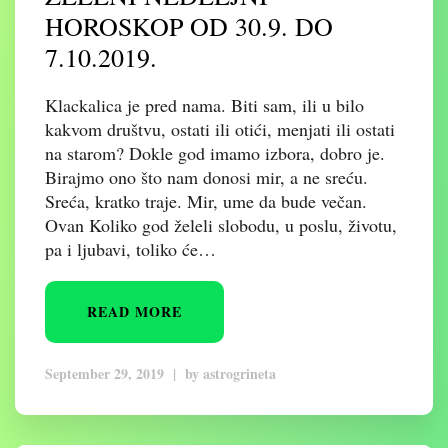
HOROSKOP OD 30.9. DO
7.10.2019.
Klackalica je pred nama. Biti sam, ili u bilo
kakvom društvu, ostati ili otići, menjati ili ostati
na starom? Dokle god imamo izbora, dobro je.
Birajmo ono što nam donosi mir, a ne sreću.
Sreća, kratko traje. Mir, ume da bude večan.
Ovan Koliko god želeli slobodu, u poslu, životu,
pa i ljubavi, toliko će…
READ MORE
September 29, 2019
|
by
astrogrineta