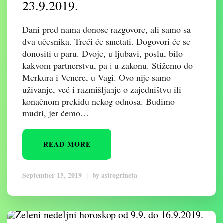
23.9.2019.
Dani pred nama donose razgovore, ali samo sa
dva učesnika. Treći će smetati. Dogovori će se
donositi u paru. Dvoje, u ljubavi, poslu, bilo
kakvom partnerstvu, pa i u zakonu. Stižemo do
Merkura i Venere, u Vagi. Ovo nije samo
uživanje, već i razmišljanje o zajedništvu ili
konačnom prekidu nekog odnosa. Budimo
mudri, jer ćemo…
READ MORE
September 15, 2019
|
by
astrogrineta