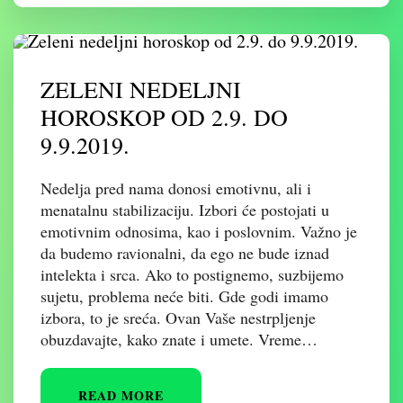
ZELENI NEDELJNI
HOROSKOP OD 2.9. DO
9.9.2019.
Nedelja pred nama donosi emotivnu, ali i
menatalnu stabilizaciju. Izbori će postojati u
emotivnim odnosima, kao i poslovnim. Važno je
da budemo ravionalni, da ego ne bude iznad
intelekta i srca. Ako to postignemo, suzbijemo
sujetu, problema neće biti. Gde godi imamo
izbora, to je sreća. Ovan Vaše nestrpljenje
obuzdavajte, kako znate i umete. Vreme…
READ MORE