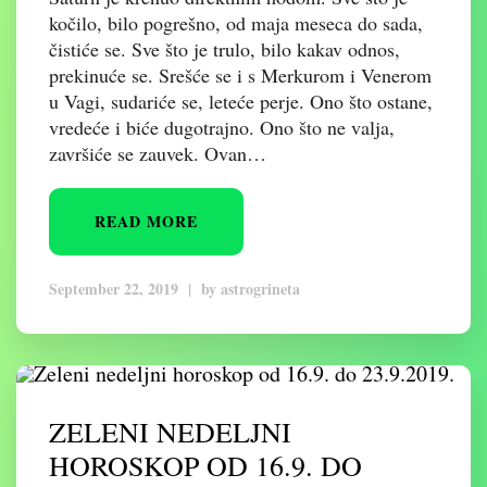
kočilo, bilo pogrešno, od maja meseca do sada,
čistiće se. Sve što je trulo, bilo kakav odnos,
prekinuće se. Srešće se i s Merkurom i Venerom
u Vagi, sudariće se, leteće perje. Ono što ostane,
vredeće i biće dugotrajno. Ono što ne valja,
završiće se zauvek. Ovan…
READ MORE
September 22, 2019
|
by
astrogrineta
ZELENI NEDELJNI
HOROSKOP OD 16.9. DO