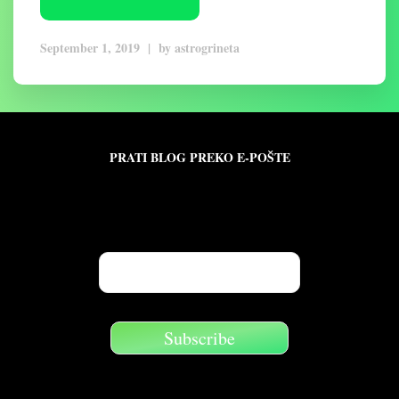
September 1, 2019
|
by
astrogrineta
PRATI BLOG PREKO E-POŠTE
Unesite svoju adresu e-pošte da biste pratili ovaj
blog i primali obaveštenja o novim člancima
preko e-pošte: