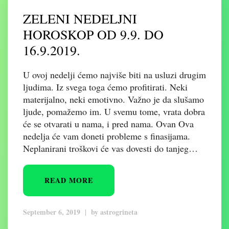
ZELENI NEDELJNI
HOROSKOP OD 9.9. DO
16.9.2019.
U ovoj nedelji ćemo najviše biti na usluzi drugim
ljudima. Iz svega toga ćemo profitirati. Neki
materijalno, neki emotivno. Važno je da slušamo
ljude, pomažemo im. U svemu tome, vrata dobra
će se otvarati u nama, i pred nama. Ovan Ova
nedelja će vam doneti probleme s finasijama.
Neplanirani troškovi će vas dovesti do tanjeg…
READ MORE
September 6, 2019
|
by
astrogrineta