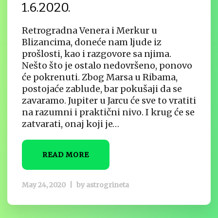
1.6.2020.
Retrogradna Venera i Merkur u
Blizancima, doneće nam ljude iz
prošlosti, kao i razgovore sa njima.
Nešto što je ostalo nedovršeno, ponovo
će pokrenuti. Zbog Marsa u Ribama,
postojaće zablude, bar pokušaji da se
zavaramo. Jupiter u Jarcu će sve to vratiti
na razumni i praktični nivo. I krug će se
zatvarati, onaj koji je…
READ MORE
May 24, 2020
|
by
astrogrineta