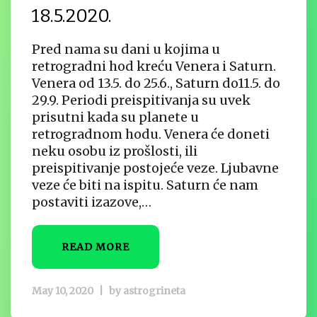
18.5.2020.
Pred nama su dani u kojima u
retrogradni hod kreću Venera i Saturn.
Venera od 13.5. do 25.6., Saturn do11.5. do
29.9. Periodi preispitivanja su uvek
prisutni kada su planete u
retrogradnom hodu. Venera će doneti
neku osobu iz prošlosti, ili
preispitivanje postojeće veze. Ljubavne
veze će biti na ispitu. Saturn će nam
postaviti izazove,…
READ MORE
May 10, 2020
|
by
astrogrineta