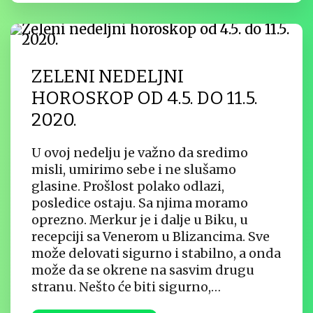
ZELENI NEDELJNI
HOROSKOP OD 4.5. DO 11.5.
2020.
U ovoj nedelju je važno da sredimo
misli, umirimo sebe i ne slušamo
glasine. Prošlost polako odlazi,
posledice ostaju. Sa njima moramo
oprezno. Merkur je i dalje u Biku, u
recepciji sa Venerom u Blizancima. Sve
može delovati sigurno i stabilno, a onda
može da se okrene na sasvim drugu
stranu. Nešto će biti sigurno,…