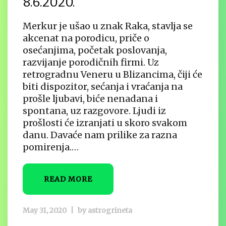
8.6.2020.
Merkur je ušao u znak Raka, stavlja se
akcenat na porodicu, priče o
osećanjima, početak poslovanja,
razvijanje porodičnih firmi. Uz
retrogradnu Veneru u Blizancima, čiji će
biti dispozitor, sećanja i vraćanja na
prošle ljubavi, biće nenadana i
spontana, uz razgovore. Ljudi iz
prošlosti će izranjati u skoro svakom
danu. Davaće nam prilike za razna
pomirenja.…
READ MORE
May 31, 2020
|
by
astrogrineta