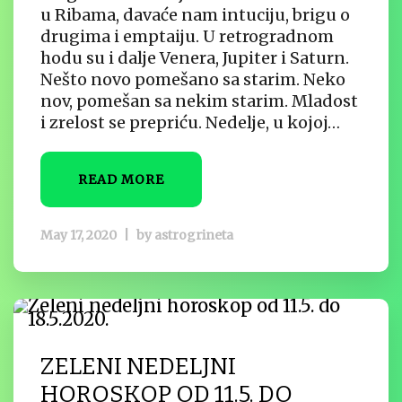
u Ribama, davaće nam intuciju, brigu o
drugima i emptaiju. U retrogradnom
hodu su i dalje Venera, Jupiter i Saturn.
Nešto novo pomešano sa starim. Neko
nov, pomešan sa nekim starim. Mladost
i zrelost se prepriću. Nedelje, u kojoj…
READ MORE
May 17, 2020
|
by
astrogrineta
ZELENI NEDELJNI
HOROSKOP OD 11.5. DO