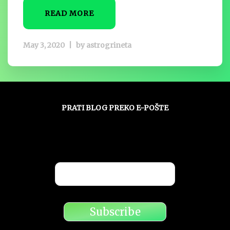
READ MORE
May 3, 2020
|
by
astrogrineta
PRATI BLOG PREKO E-POŠTE
Unesite svoju adresu e-pošte da biste
pratili ovaj blog i primali obaveštenja o
novim člancima preko e-pošte: