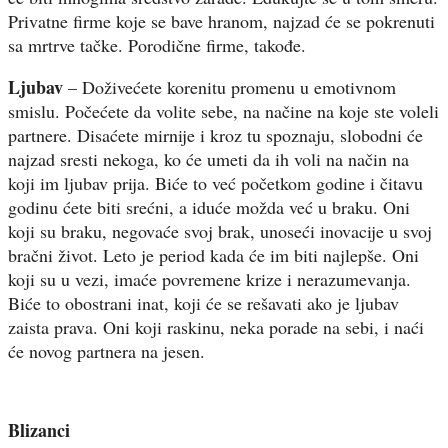
Privatne firme koje se bave hranom, najzad će se pokrenuti
sa mrtrve tačke. Porodične firme, takođe.
Ljubav
– Doživećete korenitu promenu u emotivnom
smislu. Počećete da volite sebe, na načine na koje ste voleli
partnere. Disaćete mirnije i kroz tu spoznaju, slobodni će
najzad sresti nekoga, ko će umeti da ih voli na način na
koji im ljubav prija. Biće to već početkom godine i čitavu
godinu ćete biti srećni, a iduće možda već u braku. Oni
koji su braku, negovaće svoj brak, unoseći inovacije u svoj
bračni život. Leto je period kada će im biti najlepše. Oni
koji su u vezi, imaće povremene krize i nerazumevanja.
Biće to obostrani inat, koji će se rešavati ako je ljubav
zaista prava. Oni koji raskinu, neka porade na sebi, i naći
će novog partnera na jesen.
Blizanci