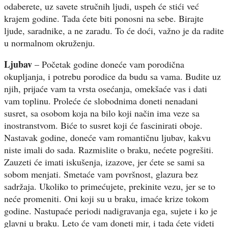
odaberete, uz savete stručnih ljudi, uspeh će stići već
krajem godine. Tada ćete biti ponosni na sebe. Birajte
ljude, saradnike, a ne zaradu. To će doći, važno je da radite
u normalnom okruženju.
Ljubav
– Početak godine doneće vam porodična
okupljanja, i potrebu porodice da budu sa vama. Budite uz
njih, prijaće vam ta vrsta osećanja, omekšaće vas i dati
vam toplinu. Proleće će slobodnima doneti nenadani
susret, sa osobom koja na bilo koji način ima veze sa
inostranstvom. Biće to susret koji će fascinirati oboje.
Nastavak godine, doneće vam romantičnu ljubav, kakvu
niste imali do sada. Razmislite o braku, nećete pogrešiti.
Zauzeti će imati iskušenja, izazove, jer ćete se sami sa
sobom menjati. Smetaće vam površnost, glazura bez
sadržaja. Ukoliko to primećujete, prekinite vezu, jer se to
neće promeniti. Oni koji su u braku, imaće krize tokom
godine. Nastupaće periodi nadigravanja ega, sujete i ko je
glavni u braku. Leto će vam doneti mir, i tada ćete videti