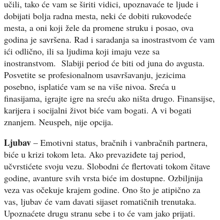
učili, tako će vam se širiti vidici, upoznavaće te ljude i
dobijati bolja radna mesta, neki će dobiti rukovodeće
mesta, a oni koji žele da promene struku i posao, ova
godina je savršena. Rad i saradanja sa inostrastvom će vam
ići odlično, ili sa ljudima koji imaju veze sa
inostranstvom. Slabiji period će biti od juna do avgusta.
Posvetite se profesionalnom usavršavanju, jezicima
posebno, isplatiće vam se na više nivoa. Sreća u
finasijama, igrajte igre na sreću ako ništa drugo. Finansijse,
karijera i socijalni život biće vam bogati. A vi bogati
znanjem. Neuspeh, nije opcija.
Ljubav
– Emotivni status, bračnih i vanbračnih partnera,
biće u krizi tokom leta. Ako prevaziđete taj period,
učvrstićete svoju vezu. Slobodni će flertovati tokom čitave
godine, avanture svih vrsta biće im dostupne. Ozbiljnija
veza vas očekuje krajem godine. Ono što je atipično za
vas, ljubav će vam davati sijaset romatičnih trenutaka.
Upoznaćete drugu stranu sebe i to će vam jako prijati.