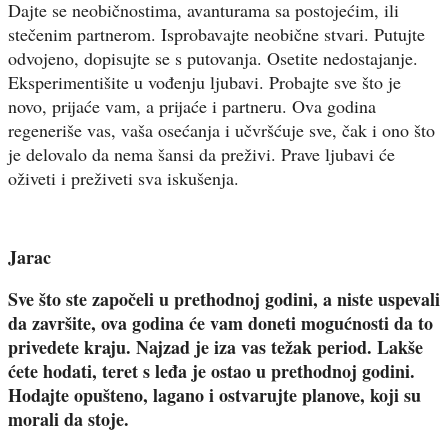
Dajte se neobičnostima, avanturama sa postojećim, ili
stečenim partnerom. Isprobavajte neobične stvari. Putujte
odvojeno, dopisujte se s putovanja. Osetite nedostajanje.
Eksperimentišite u vođenju ljubavi. Probajte sve što je
novo, prijaće vam, a prijaće i partneru. Ova godina
regeneriše vas, vaša osećanja i učvršćuje sve, čak i ono što
je delovalo da nema šansi da preživi. Prave ljubavi će
oživeti i preživeti sva iskušenja.
Jarac
Sve što ste započeli u prethodnoj godini, a niste uspevali
da završite, ova godina će vam doneti mogućnosti da to
privedete kraju. Najzad je iza vas težak period. Lakše
ćete hodati, teret s leđa je ostao u prethodnoj godini.
Hodajte opušteno, lagano i ostvarujte planove, koji su
morali da stoje.