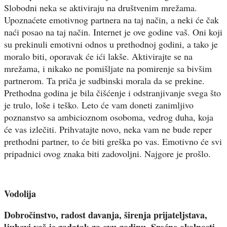
Slobodni neka se aktiviraju na društvenim mrežama.
Upoznaćete emotivnog partnera na taj način, a neki će čak
naći posao na taj način. Internet je ove godine vaš. Oni koji
su prekinuli emotivni odnos u prethodnoj godini, a tako je
moralo biti, oporavak će ići lakše. Aktivirajte se na
mrežama, i nikako ne pomišljate na pomirenje sa bivšim
partnerom. Ta priča je sudbinski morala da se prekine.
Prethodna godina je bila čišćenje i odstranjivanje svega što
je trulo, loše i teško. Leto će vam doneti zanimljivo
poznanstvo sa ambicioznom osoboma, vedrog duha, koja
će vas izlečiti. Prihvatajte novo, neka vam ne bude reper
prethodni partner, to će biti greška po vas. Emotivno će svi
pripadnici ovog znaka biti zadovoljni. Najgore je prošlo.
Vodolija
Dobročinstvo, radost davanja, širenja prijateljstava,