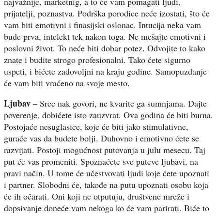
najvažnije, marketnig, a to će vam pomagati ljudi,
prijatelji, poznastva. Podrška porodice neće izostati, što će
vam biti emotivni i finasijski oslonac. Intucija neka vam
bude prva, intelekt tek nakon toga. Ne mešajte emotivni i
poslovni život. To neće biti dobar potez. Odvojite to kako
znate i budite strogo profesionalni. Tako ćete sigurno
uspeti, i bićete zadovoljni na kraju godine. Samopuzdanje
će vam biti vraćeno na svoje mesto.
Ljubav
– Srce nak govori, ne kvarite ga sumnjama. Dajte
poverenje, dobićete isto zauzvrat. Ova godina će biti burna.
Postojaće nesuglasice, koje će biti jako stimulativne,
guraće vas da budete bolji. Duhovno i emotivno ćete se
razvijati. Postoji mogućnost putovanja u julu mesecu. Taj
put će vas promeniti. Spoznaćete sve puteve ljubavi, na
pravi način. U tome će učestvovati ljudi koje ćete upoznati
i partner. Slobodni će, takođe na putu upoznati osobu koja
će ih očarati. Oni koji ne otputuju, društvene mreže i
dopsivanje doneće vam nekoga ko će vam parirati. Biće to