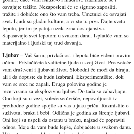
osvajajte tržište. Nezaposleni će se sigurno zaposliti,
tražite i dobićete ono što vam treba. Umetnici će osvajati
svet. Ljudi su gladni kulture, a vi ste tu prvi. Dajte svetu
lepotu, jer im je patnja uzela zrna dostojanstva.
Sapasavajte svet lepotom u svakom danu. Isplatiće vam se
materijalno i ljudski taj trud davanja.
Ljubav
– Vaš šarm, privlačnost i lepota biće viđeni pravim
očima. Privlačićete kvalitetne ljude u svoj život. Procvetaće
vam društveni i ljubavni život. Slobodni će moći da biraju,
ali i da dopuste da budu izabrani. Eksperimentišite, dok
vam se srce ne zapali. Druga polovina godine je
rezervisana za eksplozivnu ljubav. Do tada se zabavljajte.
Ono koji su u vezi, voleće se čvršće, nepovoljnosti iz
prethodne godine spojile su vas u jaku priču. Razmislite o
suživotu, braku i bebi. Odlična je godina za širenje ljubavi.
Oni koji su uspeli da ostanu u braku, najzad će popraviti
odnos. Ideje da vam bude lepše, dobijaćete u svakom danu.