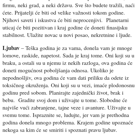
firmu, neki grad, a neki državu. Sve što budete tražili, naći
ćete. Prijatelji će biti od velike važnosti tokom godine.
Njihovi saveti i iskustva će biti neprocenjivi. Planetarni
uticaj će biti pozitivan i kraj godine će doneti finasijsku
stabilnost. Ulažite novac u novi posao, nekretnine i ljude.
Ljubav
– Teška godina je za vama, donela vam je mnoge
lomove, raskide, napetost. Sada je kraj tome. Oni koji su u
braku, a ostali su u njemu iz nekih razloga, ova godina će
doneti mogućnost poboljšanja odnosa. Ukoliko je
nepodnošljiv, ova godina će vam dati priliku da odete iz
toksičnog okruženja. Oni koji su u vezi, imaće plodonosnu
godinu pred sobom. Planirajte zajednički život, brak i
bebu. Gradite svoj dom i uživajte u tome. Slobodne će
najviše vući zabranjene, tajne veze i avanture. Uživajte u
svemu tome. Ispraznite se, ludujte, jer vam je prethodna
godina donela mnogo problema. Krajem godine upoznaće
nekoga sa kim će se smiriti i spoznati pravu ljubav.