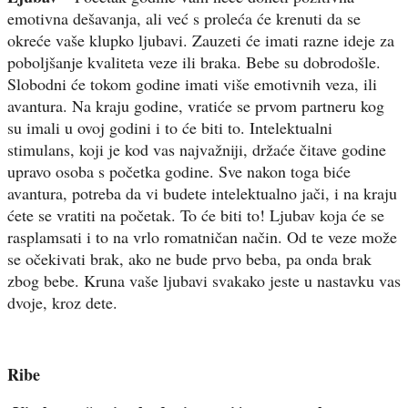
emotivna dešavanja, ali već s proleća će krenuti da se
okreće vaše klupko ljubavi. Zauzeti će imati razne ideje za
poboljšanje kvaliteta veze ili braka. Bebe su dobrodošle.
Slobodni će tokom godine imati više emotivnih veza, ili
avantura. Na kraju godine, vratiće se prvom partneru kog
su imali u ovoj godini i to će biti to. Intelektualni
stimulans, koji je kod vas najvažniji, držaće čitave godine
upravo osoba s početka godine. Sve nakon toga biće
avantura, potreba da vi budete intelektualno jači, i na kraju
ćete se vratiti na početak. To će biti to! Ljubav koja će se
rasplamsati i to na vrlo romatničan način. Od te veze može
se očekivati brak, ako ne bude prvo beba, pa onda brak
zbog bebe. Kruna vaše ljubavi svakako jeste u nastavku vas
dvoje, kroz dete.
Ribe