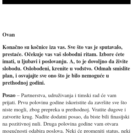
Ovan
Konačno su kočnice iza vas. Sve što vas je sputavalo,
prestaće. Očekuje vas vaš slobodni ritam. Izbore ćete
imati, u ljubavi i poslovanju. A, to je dovoljno da živite
slobodu. Oslobođeni, krenite u vođstvo. Odmah smislite
plan, i osvajajte sve ono što je bilo nemoguće u
prethodnoj godini.
Posao
– Partnerstva, udruživanja i timski rad će vam
prijati. Prvu polovinu godine iskoristite da završite sve što
niste mogli, zbog prepreka u prethodnoj. Vratite dugove i
zatvorite krug. Nađite dodatni posao, da biste bili finasijski
na pozitivnoj nuli. Druga polovina godine vam otvara
mogućnosti odabira poslova. Neki će promeniti status, neki