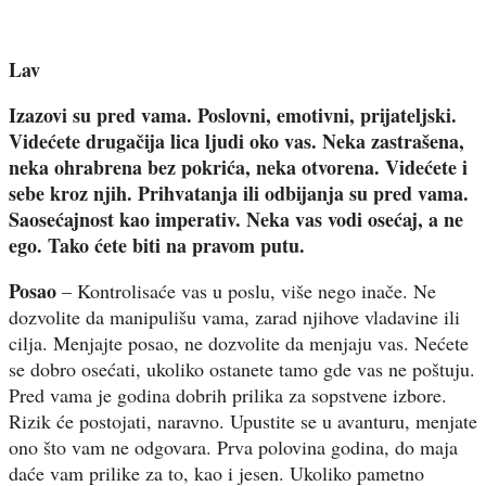
Lav
Izazovi su pred vama. Poslovni, emotivni, prijateljski.
Videćete drugačija lica ljudi oko vas. Neka zastrašena,
neka ohrabrena bez pokrića, neka otvorena. Videćete i
sebe kroz njih. Prihvatanja ili odbijanja su pred vama.
Saosećajnost kao imperativ. Neka vas vodi osećaj, a ne
ego. Tako ćete biti na pravom putu.
Posao
– Kontrolisaće vas u poslu, više nego inače. Ne
dozvolite da manipulišu vama, zarad njihove vladavine ili
cilja. Menjajte posao, ne dozvolite da menjaju vas. Nećete
se dobro osećati, ukoliko ostanete tamo gde vas ne poštuju.
Pred vama je godina dobrih prilika za sopstvene izbore.
Rizik će postojati, naravno. Upustite se u avanturu, menjate
ono što vam ne odgovara. Prva polovina godina, do maja
daće vam prilike za to, kao i jesen. Ukoliko pametno