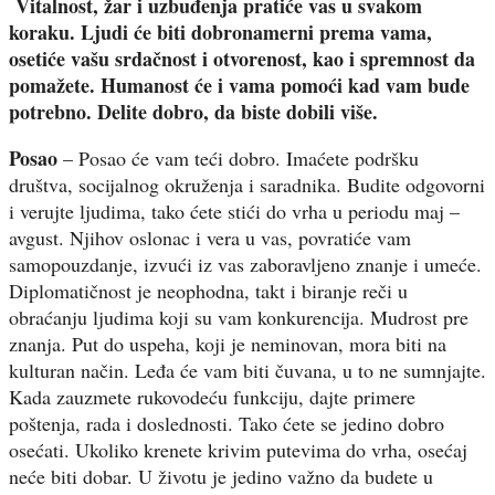
Vitalnost, žar i uzbuđenja pratiće vas u svakom
koraku. Ljudi će biti dobronamerni prema vama,
osetiće vašu srdačnost i otvorenost, kao i spremnost da
pomažete. Humanost će i vama pomoći kad vam bude
potrebno. Delite dobro, da biste dobili više.
Posao
– Posao će vam teći dobro. Imaćete podršku
društva, socijalnog okruženja i saradnika. Budite odgovorni
i verujte ljudima, tako ćete stići do vrha u periodu maj –
avgust. Njihov oslonac i vera u vas, povratiće vam
samopouzdanje, izvući iz vas zaboravljeno znanje i umeće.
Diplomatičnost je neophodna, takt i biranje reči u
obraćanju ljudima koji su vam konkurencija. Mudrost pre
znanja. Put do uspeha, koji je neminovan, mora biti na
kulturan način. Leđa će vam biti čuvana, u to ne sumnjajte.
Kada zauzmete rukovodeću funkciju, dajte primere
poštenja, rada i doslednosti. Tako ćete se jedino dobro
osećati. Ukoliko krenete krivim putevima do vrha, osećaj
neće biti dobar. U životu je jedino važno da budete u