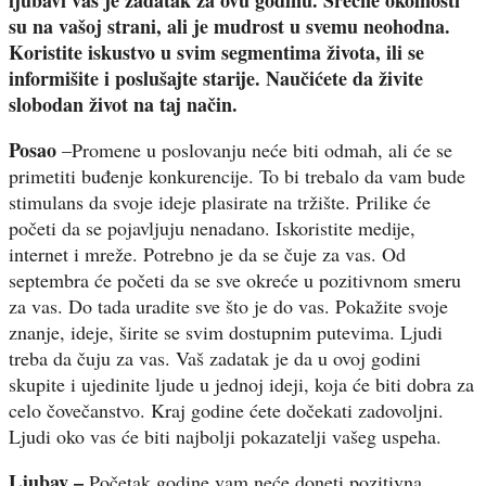
ljubavi vaš je zadatak za ovu godinu. Srećne okolnosti
su na vašoj strani, ali je mudrost u svemu neohodna.
Koristite iskustvo u svim segmentima života, ili se
informišite i poslušajte starije. Naučićete da živite
slobodan život na taj način.
Posao
–Promene u poslovanju neće biti odmah, ali će se
primetiti buđenje konkurencije. To bi trebalo da vam bude
stimulans da svoje ideje plasirate na tržište. Prilike će
početi da se pojavljuju nenadano. Iskoristite medije,
internet i mreže. Potrebno je da se čuje za vas. Od
septembra će početi da se sve okreće u pozitivnom smeru
za vas. Do tada uradite sve što je do vas. Pokažite svoje
znanje, ideje, širite se svim dostupnim putevima. Ljudi
treba da čuju za vas. Vaš zadatak je da u ovoj godini
skupite i ujedinite ljude u jednoj ideji, koja će biti dobra za
celo čovečanstvo. Kraj godine ćete dočekati zadovoljni.
Ljudi oko vas će biti najbolji pokazatelji vašeg uspeha.
Ljubav –
Početak godine vam neće doneti pozitivna