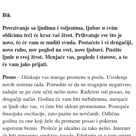
Bik
Povezivanje sa ljudima i voljenima, ljubav u svim
oblicima teći će kroz vaš život. Prihvataje sve što je
novo, to će vam se nuditi svuda. Postaćete i vi drugačiji,
novo ruho, nov pogled na svet, nove ljubavi. Pustite
ljude u svoj život. Menjaće vas, poglede i stavove, a to
će vam jako prijati.
Posao
– Očekuju vas mnoge promene u poslu. Uvođenje
novih sistema rada. Potrudite se da ne reagujete negativno,
radujte se jer ćete učiti nešto novo. Radićete isti posao, na
drugačiji način. Godina će vam biti turbulentna, menjaće
se ljudi oko vas, vi ćete biti skloni promenama. Postojaće
finasijske oscilacije, zato pazite na novčanik. Odlična
godina za one koji žele da promene posao i pokrenu
sopstveni biznis Proleće je idealno za tako nešto. Internet
će biti mnogima sredstvo zarade. Edukujte se u tom smeru.