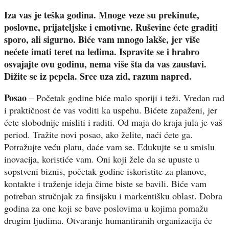
Iza vas je teška godina. Mnoge veze su prekinute,
poslovne, prijateljske i emotivne. Ruševine ćete graditi
sporo, ali sigurno. Biće vam mnogo lakše, jer više
nećete imati teret na leđima. Ispravite se i hrabro
osvajajte ovu godinu, nema više šta da vas zaustavi.
Dižite se iz pepela. Srce uza zid, razum napred.
Posao
– Početak godine biće malo sporiji i teži. Vredan rad
i praktičnost će vas voditi ka uspehu. Bićete zapaženi, jer
ćete slobodnije misliti i raditi. Od maja do kraja jula je vaš
period. Tražite novi posao, ako želite, naći ćete ga.
Potražujte veću platu, daće vam se. Edukujte se u smislu
inovacija, koristiće vam. Oni koji žele da se upuste u
sopstveni biznis, početak godine iskoristite za planove,
kontakte i traženje ideja čime biste se bavili. Biće vam
potreban stručnjak za finsijsku i markentišku oblast. Dobra
godina za one koji se bave poslovima u kojima pomažu
drugim ljudima. Otvaranje humantiranih organizacija će