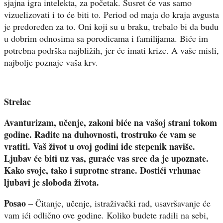
sjajna igra intelekta, za početak. Susret će vas samo
vizuelizovati i to će biti to. Period od maja do kraja avgusta
je predoređen za to. Oni koji su u braku, trebalo bi da budu
u dobrim odnosima sa porodicama i familijama. Biće im
potrebna podrška najbližih, jer će imati krize. A vaše misli,
najbolje poznaje vaša krv.
Strelac
Avanturizam, učenje, zakoni biće na vašoj strani tokom
godine. Radite na duhovnosti, trostruko će vam se
vratiti. Vaš život u ovoj godini ide stepenik naviše.
Ljubav će biti uz vas, guraće vas srce da je upoznate.
Kako svoje, tako i suprotne strane. Dostići vrhunac
ljubavi je sloboda života.
Posao
– Čitanje, učenje, istraživački rad, usavršavanje će
vam ići odlično ove godine. Koliko budete radili na sebi,