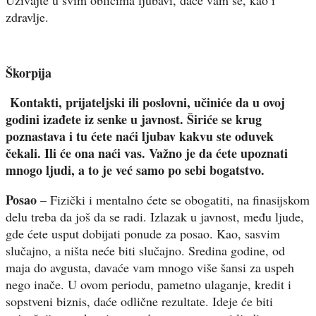
Uživajte u svim oblicima ljubavi, daće vam se, kao i
zdravlje.
Škorpija
Kontakti, prijateljski ili poslovni, učiniće da u ovoj
godini izađete iz senke u javnost. Širiće se krug
poznastava i tu ćete naći ljubav kakvu ste oduvek
čekali. Ili će ona naći vas. Važno je da ćete upoznati
mnogo ljudi, a to je već samo po sebi bogatstvo.
Posao
– Fizički i mentalno ćete se obogatiti, na finasijskom
delu treba da još da se radi. Izlazak u javnost, među ljude,
gde ćete usput dobijati ponude za posao. Kao, sasvim
slučajno, a ništa neće biti slučajno. Sredina godine, od
maja do avgusta, davaće vam mnogo više šansi za uspeh
nego inače. U ovom periodu, pametno ulaganje, kredit i
sopstveni biznis, daće odlične rezultate. Ideje će biti