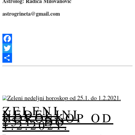
Astrolog: Radica Milovanović
astrogrineta@gmail.com
Facebook
Twitter
Share
RELATED POSTS
ZELENI
NEDELJNI
HOROSKOP OD
25.1. DO
1.2.2021.