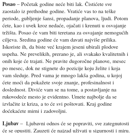
Posao
– Početak godine neće biti lak. Čistićete sve
zaostalo iz prethodne godine. Vratiće vas to na teške
periode, gubljenje šansi, propadanje planova, ljudi. Potom
ćete, kao i uvek kroz nedaće, ojačati i krenuti u osvajanje
tržišta. Posao će vam biti teretana za osvajanje nemogućih
ciljeva. Sredina godine će vam davati najviše prilika.
Iskoriste ih, da biste već krajem jeseni ubirali plodove
uspeha. Ne prevelikih, prerano je, ali svakako kvalitetnih i
onih koje će trajati. Ne pravite dugoročne planove, mesec
po mesec, dok ne stignete do pozicije koju želite i koja
vam sleduje. Pred vama je mnogo lakša godina, u kojoj
ćete moći da pokažete svoje znanje, profesinalnost i
doslednost. Diviće vam se na tome, a postavljanje na
rukovodeće mesto je evidentno. Umete najbolje da se
izvlačite iz kriza, a to će svi poštovati. Kraj godine
doćekaćete mirni i zadovoljni.
Ljubav
– Ljubavni odnos će se popraviti, sve zategnutosti
će se opustiti. Zauzeti će najzad uživati u sigurnosti i miru.