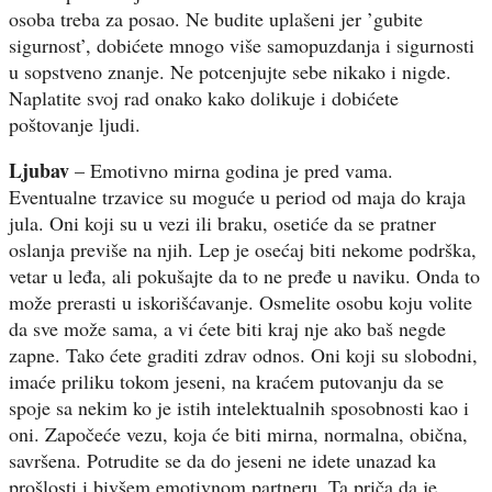
osoba treba za posao. Ne budite uplašeni jer ’gubite
sigurnost’, dobićete mnogo više samopuzdanja i sigurnosti
u sopstveno znanje. Ne potcenjujte sebe nikako i nigde.
Naplatite svoj rad onako kako dolikuje i dobićete
poštovanje ljudi.
Ljubav
– Emotivno mirna godina je pred vama.
Eventualne trzavice su moguće u period od maja do kraja
jula. Oni koji su u vezi ili braku, osetiće da se pratner
oslanja previše na njih. Lep je osećaj biti nekome podrška,
vetar u leđa, ali pokušajte da to ne pređe u naviku. Onda to
može prerasti u iskorišćavanje. Osmelite osobu koju volite
da sve može sama, a vi ćete biti kraj nje ako baš negde
zapne. Tako ćete graditi zdrav odnos. Oni koji su slobodni,
imaće priliku tokom jeseni, na kraćem putovanju da se
spoje sa nekim ko je istih intelektualnih sposobnosti kao i
oni. Započeće vezu, koja će biti mirna, normalna, obična,
savršena. Potrudite se da do jeseni ne idete unazad ka
prošlosti i bivšem emotivnom partneru. Ta priča da je