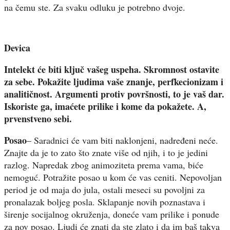
na čemu ste. Za svaku odluku je potrebno dvoje.
Devica
Intelekt će biti ključ vašeg uspeha. Skromnost ostavite
za sebe. Pokažite ljudima vaše znanje, perfkecionizam i
analitičnost. Argumenti protiv površnosti, to je vaš dar.
Iskoriste ga, imaćete prilike i kome da pokažete. A,
prvenstveno sebi.
Posao
– Saradnici će vam biti naklonjeni, nadređeni neće.
Znajte da je to zato što znate više od njih, i to je jedini
razlog. Napredak zbog animoziteta prema vama, biće
nemoguć. Potražite posao u kom će vas ceniti. Nepovoljan
period je od maja do jula, ostali meseci su povoljni za
pronalazak boljeg posla. Sklapanje novih poznastava i
širenje socijalnog okruženja, doneće vam prilike i ponude
za nov posao. Ljudi će znati da ste zlato i da im baš takva