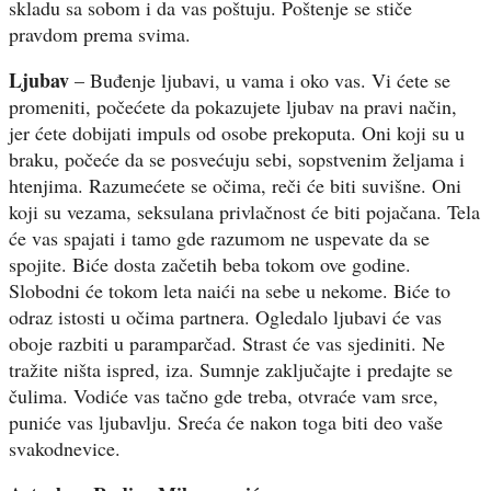
skladu sa sobom i da vas poštuju. Poštenje se stiče
pravdom prema svima.
Ljubav
– Buđenje ljubavi, u vama i oko vas. Vi ćete se
promeniti, počećete da pokazujete ljubav na pravi način,
jer ćete dobijati impuls od osobe prekoputa. Oni koji su u
braku, počeće da se posvećuju sebi, sopstvenim željama i
htenjima. Razumećete se očima, reči će biti suvišne. Oni
koji su vezama, seksulana privlačnost će biti pojačana. Tela
će vas spajati i tamo gde razumom ne uspevate da se
spojite. Biće dosta začetih beba tokom ove godine.
Slobodni će tokom leta naići na sebe u nekome. Biće to
odraz istosti u očima partnera. Ogledalo ljubavi će vas
oboje razbiti u paramparčad. Strast će vas sjediniti. Ne
tražite ništa ispred, iza. Sumnje zaključajte i predajte se
čulima. Vodiće vas tačno gde treba, otvraće vam srce,
puniće vas ljubavlju. Sreća će nakon toga biti deo vaše
svakodnevice.