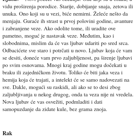
vidu proširenja porodice. Starije, dobijanje snaja, zetova ili
unuka. Ono koji su u vezi, biće nemirni. Želeće nešto da
menjaju. Guraće ih strast u prvoj polovini godine, avanture
i zabranjene veze. Ako odolite tome, ili uradite ove
pametno, moguć je nastavak veze. Međutim, kao i
slobodnima, mislim da će vas ljubav udariti po sred srca.
Odbacićete sve staro i potrčati u novo. Ljubav koja će vam
se desiti, doneće vam prvo zaljubljenost, pa širenje ljubavi
po svim osnovama. Mnogi kraj godine mogu dočekati u
braku ili zajedničkom životu. Toliko će biti jaka veza i
hemija koja će trajati, a intelekt će se samo nadovezati na
sve. Dakle, mogući su raskidi, ali ako se to desi zbog
zaljubljivanja u nekog drugog, onda ta veza nije ni vredela.
Nova ljubav će vas osvežiti, podmladiti i dati
samopuzdanje da zidate kule, bez grama znoja.
Rak