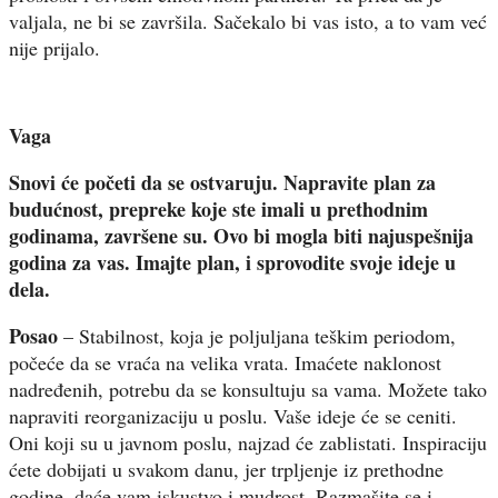
valjala, ne bi se završila. Sačekalo bi vas isto, a to vam već
nije prijalo.
Vaga
Snovi će početi da se ostvaruju. Napravite plan za
budućnost, prepreke koje ste imali u prethodnim
godinama, završene su. Ovo bi mogla biti najuspešnija
godina za vas. Imajte plan, i sprovodite svoje ideje u
dela.
Posao
– Stabilnost, koja je poljuljana teškim periodom,
počeće da se vraća na velika vrata. Imaćete naklonost
nadređenih, potrebu da se konsultuju sa vama. Možete tako
napraviti reorganizaciju u poslu. Vaše ideje će se ceniti.
Oni koji su u javnom poslu, najzad će zablistati. Inspiraciju
ćete dobijati u svakom danu, jer trpljenje iz prethodne
godine, daće vam iskustvo i mudrost. Razmašite se i