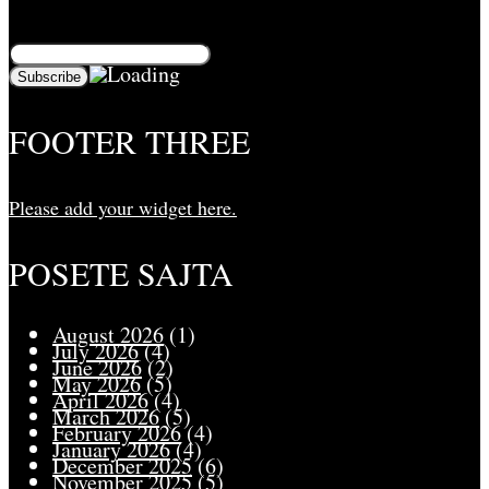
blog i primali obaveštenja o novim člancima preko e-
pošte:
FOOTER THREE
Please add your widget here.
POSETE SAJTA
August 2026
(1)
July 2026
(4)
June 2026
(2)
May 2026
(5)
April 2026
(4)
March 2026
(5)
February 2026
(4)
January 2026
(4)
December 2025
(6)
November 2025
(5)