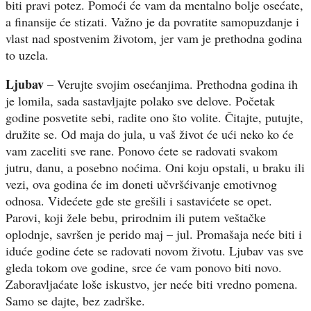
biti pravi potez. Pomoći će vam da mentalno bolje osećate,
a finansije će stizati. Važno je da povratite samopuzdanje i
vlast nad spostvenim životom, jer vam je prethodna godina
to uzela.
Ljubav
– Verujte svojim osećanjima. Prethodna godina ih
je lomila, sada sastavljajte polako sve delove. Početak
godine posvetite sebi, radite ono što volite. Čitajte, putujte,
družite se. Od maja do jula, u vaš život će ući neko ko će
vam zaceliti sve rane. Ponovo ćete se radovati svakom
jutru, danu, a posebno noćima. Oni koju opstali, u braku ili
vezi, ova godina će im doneti učvršćivanje emotivnog
odnosa. Videćete gde ste grešili i sastavićete se opet.
Parovi, koji žele bebu, prirodnim ili putem veštačke
oplodnje, savršen je perido maj – jul. Promašaja neće biti i
iduće godine ćete se radovati novom životu. Ljubav vas sve
gleda tokom ove godine, srce će vam ponovo biti novo.
Zaboravljaćate loše iskustvo, jer neće biti vredno pomena.
Samo se dajte, bez zadrške.