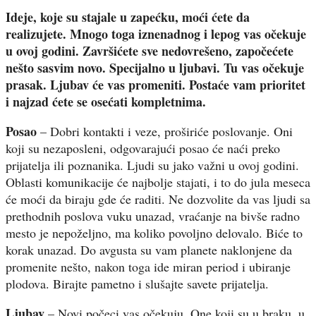
Ideje, koje su stajale u zapećku, moći ćete da
realizujete. Mnogo toga iznenadnog i lepog vas očekuje
u ovoj godini. Završićete sve nedovrešeno, započećete
nešto sasvim novo. Specijalno u ljubavi. Tu vas očekuje
prasak. Ljubav će vas promeniti. Postaće vam prioritet
i najzad ćete se osećati kompletnima.
Posao
– Dobri kontakti i veze, proširiće poslovanje. Oni
koji su nezaposleni, odgovarajući posao će naći preko
prijatelja ili poznanika. Ljudi su jako važni u ovoj godini.
Oblasti komunikacije će najbolje stajati, i to do jula meseca
će moći da biraju gde će raditi. Ne dozvolite da vas ljudi sa
prethodnih poslova vuku unazad, vraćanje na bivše radno
mesto je nepoželjno, ma koliko povoljno delovalo. Biće to
korak unazad. Do avgusta su vam planete naklonjene da
promenite nešto, nakon toga ide miran period i ubiranje
plodova. Birajte pametno i slušajte savete prijatelja.
Ljubav
– Novi počeci vas očekuju. One koji su u braku, u