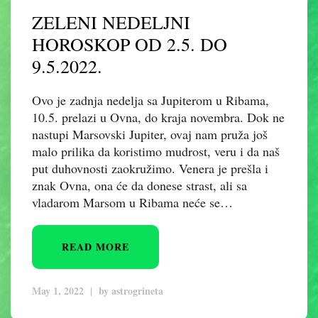
ZELENI NEDELJNI
HOROSKOP OD 2.5. DO
9.5.2022.
Ovo je zadnja nedelja sa Jupiterom u Ribama,
10.5. prelazi u Ovna, do kraja novembra. Dok ne
nastupi Marsovski Jupiter, ovaj nam pruža još
malo prilika da koristimo mudrost, veru i da naš
put duhovnosti zaokružimo. Venera je prešla i
znak Ovna, ona će da donese strast, ali sa
vladarom Marsom u Ribama neće se…
READ MORE
May 1, 2022
|
by
astrogrineta