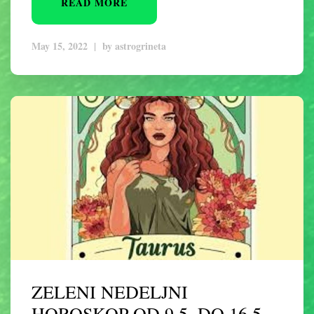
READ MORE
May 15, 2022
|
by
astrogrineta
ZELENI NEDELJNI
HOROSKOP OD 9.5. DO 16.5.