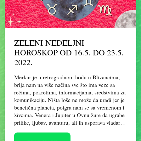
ZELENI NEDELJNI
HOROSKOP OD 16.5. DO 23.5.
2022.
Merkur je u retrogradnom hodu u Blizancima,
brlja nam na više načina sve što ima veze sa
rečima, pokretima, informacijama, sredstvima za
komunikaciju. Ništa loše ne može da uradi jer je
benefična planeta, poigra nam se sa vremenom i
živcima. Venera i Jupiter u Ovnu žure da ugrabe
prilike, ljubav, avanturu, ali ih usporava vladar…