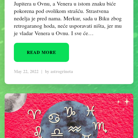
Jupitera u Ovnu, a Venera u istom znaku biće
pokorena pod ovolikom strašću. Strastvena
nedelja je pred nama. Merkur, sada u Biku zbog
retrogaranog hoda, neće usporavati ništa, jer mu
je vladar Venera u Ovnu. I sve će…
READ MORE
May 22, 2022
|
by
astrogrineta