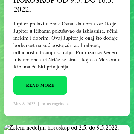
2022.
Jupiter prelazi u znak Ovna, da ubrza sve što je
Jupiter u Ribama pokušavao da izblasnira, učini
mekim i dobrim. Ovaj Jupiter je onaj što dodaje
borbenost na već postojeći rat, hrabrost,
odlučnost u trčanju ka cilju. Pridružio se Veneri
u istom znaku i širiće se strast, koja sa Marsom u
Ribama će biti pritajenija,…
READ MORE
May 8, 2022
|
by
astrogrineta