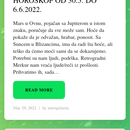
HOROSKOP OD 30.5. DO
6.6.2022.
Mars u Ovnu, pojačan sa Jupiterom u istom
znaku, poručuje da sve može sam. Hoće da
pokaže da je odvažan, hrabar, ponosit. Sa
Suncem u Blizancima, ima da radi šta hoće, ali
teško da ćemo moći sami da se dokazujemo.
Potrebni su nam ljudi, podrška. Retrogradni
Merkur nam vraća ljude/reči iz prošlosti.
Prihvatimo ih, sada…
READ MORE
May 29, 2022
|
by
astrogrineta