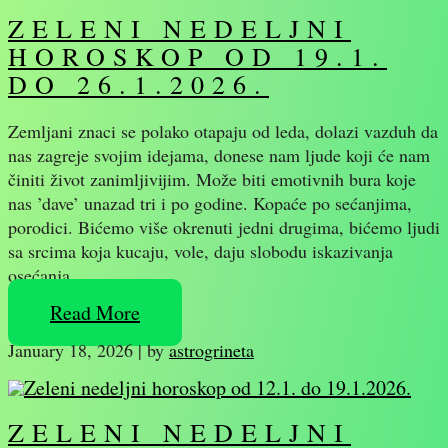
ZELENI NEDELJNI
HOROSKOP OD 19.1.
DO 26.1.2026.
Zemljani znaci se polako otapaju od leda, dolazi vazduh da
nas zagreje svojim idejama, donese nam ljude koji će nam
činiti život zanimljivijim. Može biti emotivnih bura koje
nas ’dave’ unazad tri i po godine. Kopaće po sećanjima,
porodici. Bićemo više okrenuti jedni drugima, bićemo ljudi
sa srcima koja kucaju, vole, daju slobodu iskazivanja
osećanja.…
Read More
January 18, 2026
|
by
astrogrineta
ZELENI NEDELJNI