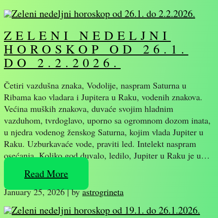
ZELENI NEDELJNI
HOROSKOP OD 26.1.
DO 2.2.2026.
Četiri vazdušna znaka, Vodolije, naspram Saturna u
Ribama kao vladara i Jupitera u Raku, vodenih znakova.
Većina muških znakova, duvaće svojim hladnim
vazduhom, tvrdoglavo, uporno sa ogromnom dozom inata,
u njedra vodenog ženskog Saturna, kojim vlada Jupiter u
Raku. Uzburkavaće vode, praviti led. Intelekt naspram
osećanja. Koliko god duvalo, ledilo, Jupiter u Raku je u…
Read More
January 25, 2026
|
by
astrogrineta