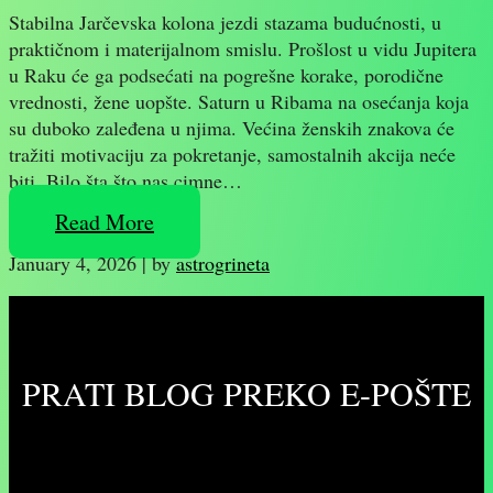
Stabilna Jarčevska kolona jezdi stazama budućnosti, u
praktičnom i materijalnom smislu. Prošlost u vidu Jupitera
u Raku će ga podsećati na pogrešne korake, porodične
vrednosti, žene uopšte. Saturn u Ribama na osećanja koja
su duboko zaleđena u njima. Većina ženskih znakova će
tražiti motivaciju za pokretanje, samostalnih akcija neće
biti. Bilo šta što nas cimne…
Read More
January 4, 2026
|
by
astrogrineta
PRATI BLOG PREKO E-POŠTE
Unesite svoju adresu e-pošte da biste pratili ovaj
blog i primali obaveštenja o novim člancima preko e-
pošte: