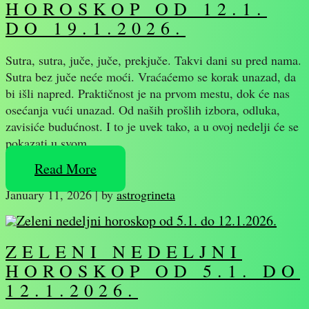
HOROSKOP OD 12.1.
DO 19.1.2026.
Sutra, sutra, juče, juče, prekjuče. Takvi dani su pred nama.
Sutra bez juče neće moći. Vraćaćemo se korak unazad, da
bi išli napred. Praktičnost je na prvom mestu, dok će nas
osećanja vući unazad. Od naših prošlih izbora, odluka,
zavisiće budućnost. I to je uvek tako, a u ovoj nedelji će se
pokazati u svom…
Read More
January 11, 2026
|
by
astrogrineta
ZELENI NEDELJNI
HOROSKOP OD 5.1. DO
12.1.2026.