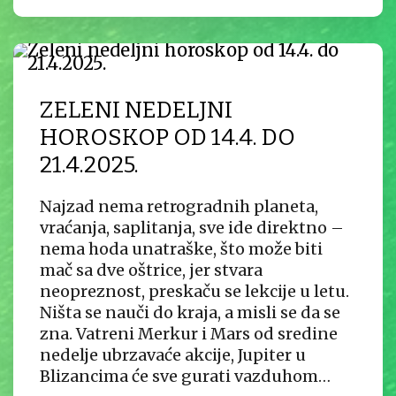
ZELENI NEDELJNI
HOROSKOP OD 14.4. DO
21.4.2025.
Najzad nema retrogradnih planeta,
vraćanja, saplitanja, sve ide direktno –
nema hoda unatraške, što može biti
mač sa dve oštrice, jer stvara
neopreznost, preskaču se lekcije u letu.
Ništa se nauči do kraja, a misli se da se
zna. Vatreni Merkur i Mars od sredine
nedelje ubrzavaće akcije, Jupiter u
Blizancima će sve gurati vazduhom…