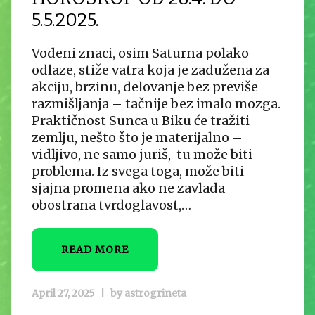
5.5.2025.
Vodeni znaci, osim Saturna polako
odlaze, stiže vatra koja je zadužena za
akciju, brzinu, delovanje bez previše
razmišljanja – tačnije bez imalo mozga.
Praktičnost Sunca u Biku će tražiti
zemlju, nešto što je materijalno –
vidljivo, ne samo juriš, tu može biti
problema. Iz svega toga, može biti
sjajna promena ako ne zavlada
obostrana tvrdoglavost,…
READ MORE
April 27, 2025
|
by
astrogrineta