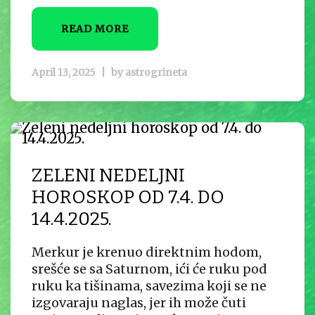
READ MORE
April 13, 2025
|
by
astrogrineta
ZELENI NEDELJNI
HOROSKOP OD 7.4. DO
14.4.2025.
Merkur je krenuo direktnim hodom,
srešće se sa Saturnom, ići će ruku pod
ruku ka tišinama, savezima koji se ne
izgovaraju naglas, jer ih može čuti