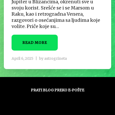
Jupiter u Blizancima, okrenuti sve u
svoju korist. Srešće se i se Marsom u
Raku, kao i retrogradna Venera,
razgovori o osećanjima sa ljudima koje
volite. Priče koje su…
READ MORE
April 6, 2025
|
by
astrogrineta
PRATI BLOG PREKO E-POŠTE
Unesite svoju adresu e-pošte da biste
pratili ovaj blog i primali obaveštenja o
novim člancima preko e-pošte: