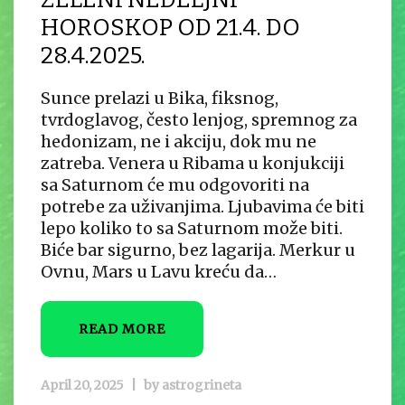
HOROSKOP OD 21.4. DO
28.4.2025.
Sunce prelazi u Bika, fiksnog,
tvrdoglavog, često lenjog, spremnog za
hedonizam, ne i akciju, dok mu ne
zatreba. Venera u Ribama u konjukciji
sa Saturnom će mu odgovoriti na
potrebe za uživanjima. Ljubavima će biti
lepo koliko to sa Saturnom može biti.
Biće bar sigurno, bez lagarija. Merkur u
Ovnu, Mars u Lavu kreću da…
READ MORE
April 20, 2025
|
by
astrogrineta